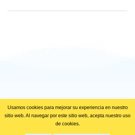
Usamos cookies para mejorar su experiencia en nuestro
© 2021 Carmen del Pilar Gallardo-Montes.
sitio web. Al navegar por este sitio web, acepta nuestro uso
de cookies.
Política de Privacidad