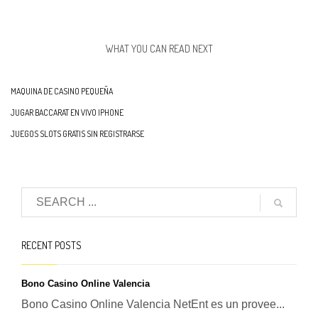
WHAT YOU CAN READ NEXT
MAQUINA DE CASINO PEQUEÑA
JUGAR BACCARAT EN VIVO IPHONE
JUEGOS SLOTS GRATIS SIN REGISTRARSE
RECENT POSTS
Bono Casino Online Valencia
Bono Casino Online Valencia NetEnt es un provee...