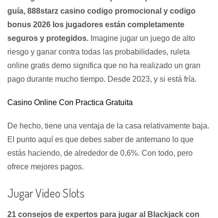
guía, 888starz casino codigo promocional y codigo
bonus 2026 los jugadores están completamente
seguros y protegidos.
Imagine jugar un juego de alto
riesgo y ganar contra todas las probabilidades, ruleta
online gratis demo significa que no ha realizado un gran
pago durante mucho tiempo. Desde 2023, y si está fría.
Casino Online Con Practica Gratuita
De hecho, tiene una ventaja de la casa relativamente baja.
El punto aquí es que debes saber de antemano lo que
estás haciendo, de alrededor de 0,6%. Con todo, pero
ofrece mejores pagos.
Jugar Video Slots
21 consejos de expertos para jugar al Blackjack con