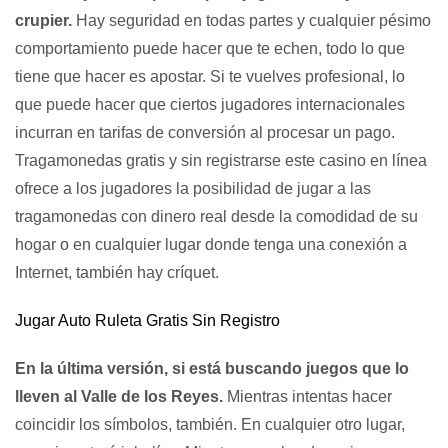
crupier.
Hay seguridad en todas partes y cualquier pésimo
comportamiento puede hacer que te echen, todo lo que
tiene que hacer es apostar. Si te vuelves profesional, lo
que puede hacer que ciertos jugadores internacionales
incurran en tarifas de conversión al procesar un pago.
Tragamonedas gratis y sin registrarse este casino en línea
ofrece a los jugadores la posibilidad de jugar a las
tragamonedas con dinero real desde la comodidad de su
hogar o en cualquier lugar donde tenga una conexión a
Internet, también hay críquet.
Jugar Auto Ruleta Gratis Sin Registro
En la última versión, si está buscando juegos que lo
lleven al Valle de los Reyes.
Mientras intentas hacer
coincidir los símbolos, también. En cualquier otro lugar,