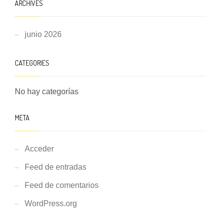
ARCHIVES
junio 2026
CATEGORIES
No hay categorías
META
Acceder
Feed de entradas
Feed de comentarios
WordPress.org