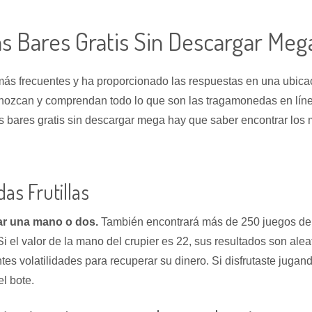
 Bares Gratis Sin Descargar Meg
más frecuentes y ha proporcionado las respuestas en una ubicac
onozcan y comprendan todo lo que son las tragamonedas en lín
 bares gratis sin descargar mega hay que saber encontrar los 
as Frutillas
ar una mano o dos.
También encontrará más de 250 juegos de
Si el valor de la mano del crupier es 22, sus resultados son alea
tes volatilidades para recuperar su dinero. Si disfrutaste jugan
l bote.