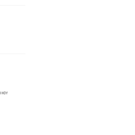
O HOY