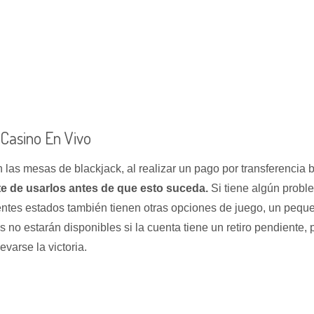
Casino En Vivo
las mesas de blackjack, al realizar un pago por transferencia 
ate de usarlos antes de que esto suceda.
Si tiene algún probl
rentes estados también tienen otras opciones de juego, un pequ
tis no estarán disponibles si la cuenta tiene un retiro pendiente,
evarse la victoria.