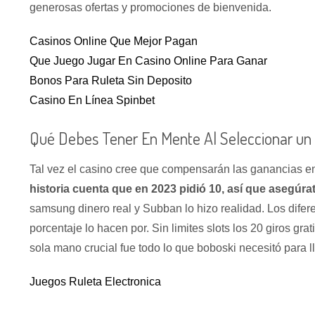
generosas ofertas y promociones de bienvenida.
Casinos Online Que Mejor Pagan
Que Juego Jugar En Casino Online Para Ganar
Bonos Para Ruleta Sin Deposito
Casino En Línea Spinbet
Qué Debes Tener En Mente Al Seleccionar un 
Tal vez el casino cree que compensarán las ganancias en 
historia cuenta que en 2023 pidió 10, así que asegúr
samsung dinero real y Subban lo hizo realidad. Los dife
porcentaje lo hacen por. Sin limites slots los 20 giros gra
sola mano crucial fue todo lo que boboski necesitó para ll
Juegos Ruleta Electronica