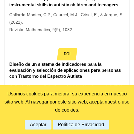
instrumental skills in autistic children and teenagers
Gallardo-Montes, C.P., Caurcel, M.J., Crisol, E., & Jarque, S.
(2021).
Revista: Mathematics, 9(9), 1032.
DOI
Diseño de un sistema de indicadores para la
evaluación y selección de aplicaciones para personas
con Trastorno del Espectro Autista
Gallardo-Montes, C.P., Caurcel, M.J. y Rodríguez, A. (2021).
Usamos cookies para mejorar su experiencia en nuestro
Revista: Revista Electrónica Educare, 25(3), 1-24.
sitio web. Al navegar por este sitio web, acepta nuestro uso
de cookies.
DOI
Aceptar
Política de Privacidad
Psychometric Properties of the Questionnaire