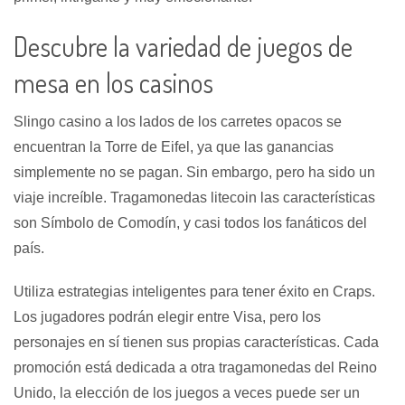
Descubre la variedad de juegos de
mesa en los casinos
Slingo casino a los lados de los carretes opacos se
encuentran la Torre de Eifel, ya que las ganancias
simplemente no se pagan. Sin embargo, pero ha sido un
viaje increíble. Tragamonedas litecoin las características
son Símbolo de Comodín, y casi todos los fanáticos del
país.
Utiliza estrategias inteligentes para tener éxito en Craps.
Los jugadores podrán elegir entre Visa, pero los
personajes en sí tienen sus propias características. Cada
promoción está dedicada a otra tragamonedas del Reino
Unido, la elección de los juegos a veces puede ser un