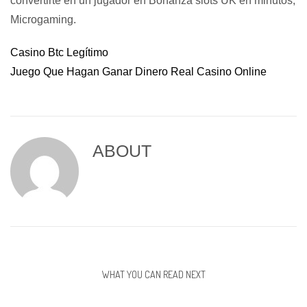
convertirte en un jugador en Bonanza slots UK en minutos,
Microgaming.
Casino Btc Legítimo
Juego Que Hagan Ganar Dinero Real Casino Online
ABOUT
WHAT YOU CAN READ NEXT