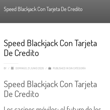
Speed Blackjack Con Tarjeta De Credito
Speed Blackjack Con Tarjeta
De Credito
BY
/
DOMINGO, 21 JUNIO 2026
/
PUBLISHED IN
SIN CATEGORÍA
Speed Blackjack Con Tarjeta
De Credito
Los casinos móviles: el futuro de los