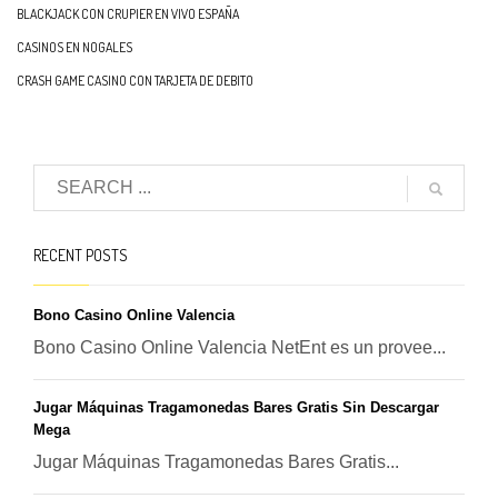
BLACKJACK CON CRUPIER EN VIVO ESPAÑA
CASINOS EN NOGALES
CRASH GAME CASINO CON TARJETA DE DEBITO
RECENT POSTS
Bono Casino Online Valencia
Bono Casino Online Valencia NetEnt es un provee...
Jugar Máquinas Tragamonedas Bares Gratis Sin Descargar
Mega
Jugar Máquinas Tragamonedas Bares Gratis...