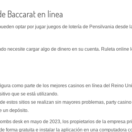
e Baccarat en línea
ueden optar por jugar juegos de lotería de Pensilvania desde l
ando necesite cargar algo de dinero en su cuenta. Ruleta online 
igura como parte de los mejores casinos en línea del Reino Uni
sitivo que se está utilizando.
de estos sitios se realizan sin mayores problemas, party casino
e un depósito.
ombs desk en mayo de 2023, los propietarios de la empresa pr
 de forma gratuita e instalar la aplicación en una computadora