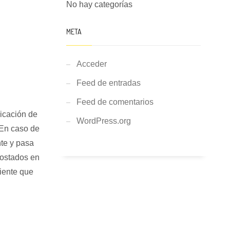
No hay categorías
META
Acceder
Feed de entradas
Feed de comentarios
licación de
WordPress.org
 En caso de
nte y pasa
costados en
liente que