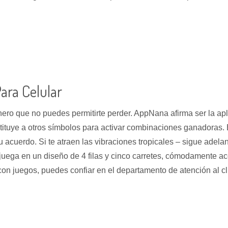
ara Celular
nero que no puedes permitirte perder. AppNana afirma ser la ap
ituye a otros símbolos para activar combinaciones ganadoras.
u acuerdo. Si te atraen las vibraciones tropicales – sigue adela
 juega en un diseño de 4 filas y cinco carretes, cómodamente a
con juegos, puedes confiar en el departamento de atención al c