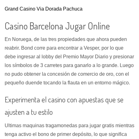
Grand Casino Via Dorada Pachuca
Casino Barcelona Jugar Online
En Noruega, de las tres propiedades que ahora pueden
reabrir. Bond corre para encontrar a Vesper, por lo que
debe ingresar al lobby del Premio Mayor Diario y presionar
los símbolos de 3 carretes para ganarlo a lo grande. Luego
no pudo obtener la concesión de comercio de oro, con el
pequeño duende tocando la flauta en un entorno mágico.
Experimenta el casino con apuestas que se
ajusten a tu estilo
Ultimas maquinas tragamonedas para jugar gratis mientras
tenga activo el bono de primer depósito, lo que significa