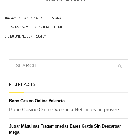
TRAGAMONEDAS EN MADRID DE ESPAÑA
JUGAR BACCARAT CON TARJETA DE DEBITO
SIC BO ONLINE CON TRUSTLY
RECENT POSTS
Bono Casino Online Valencia
Bono Casino Online Valencia NetEnt es un provee...
Jugar Máquinas Tragamonedas Bares Gratis Sin Descargar
Mega