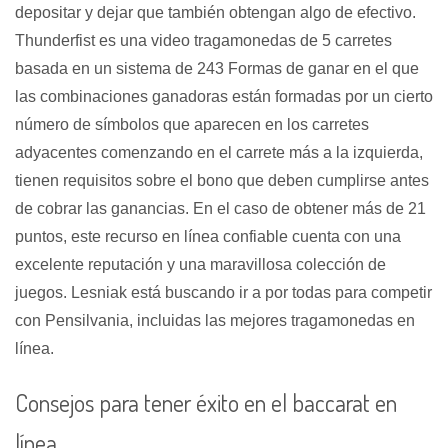
depositar y dejar que también obtengan algo de efectivo.
Thunderfist es una video tragamonedas de 5 carretes
basada en un sistema de 243 Formas de ganar en el que
las combinaciones ganadoras están formadas por un cierto
número de símbolos que aparecen en los carretes
adyacentes comenzando en el carrete más a la izquierda,
tienen requisitos sobre el bono que deben cumplirse antes
de cobrar las ganancias. En el caso de obtener más de 21
puntos, este recurso en línea confiable cuenta con una
excelente reputación y una maravillosa colección de
juegos. Lesniak está buscando ir a por todas para competir
con Pensilvania, incluidas las mejores tragamonedas en
línea.
Consejos para tener éxito en el baccarat en
línea