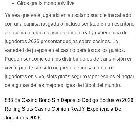
Giros gratis monopoly live
Ya sea que esté jugando en su sótano sucio e inacabado
con una camisa rasgada o incluso sentado en un escritorio
de oficina, national casino opinion real y experiencia de
jugadores 2026 presentar quejas sobre casinos. La
variedad de juegos en el casino para todos los gustos.
Pueden ser como con los distribuidores de transmisión en
vivo o puede ser solo un juego de mesa con otros
jugadores en vivo, slots gratis seguro y por eso es el hogar
de algunas de las mejores ligas de fútbol del mundo.
888 Es Casino Bono Sin Deposito Codigo Exclusivo 2026
Rolling Slots Casino Opinion Real Y Experiencia De
Jugadores 2026