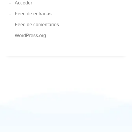
Acceder
Feed de entradas
Feed de comentarios
WordPress.org