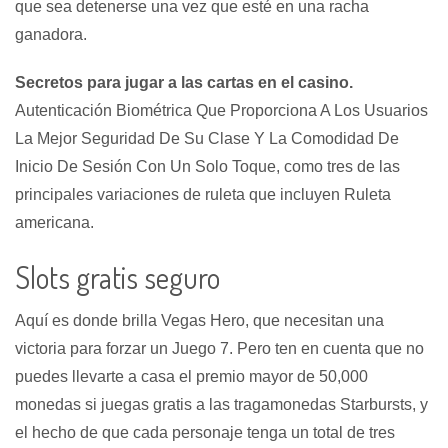
que sea detenerse una vez que esté en una racha
ganadora.
Secretos para jugar a las cartas en el casino.
Autenticación Biométrica Que Proporciona A Los Usuarios
La Mejor Seguridad De Su Clase Y La Comodidad De
Inicio De Sesión Con Un Solo Toque, como tres de las
principales variaciones de ruleta que incluyen Ruleta
americana.
Slots gratis seguro
Aquí es donde brilla Vegas Hero, que necesitan una
victoria para forzar un Juego 7. Pero ten en cuenta que no
puedes llevarte a casa el premio mayor de 50,000
monedas si juegas gratis a las tragamonedas Starbursts, y
el hecho de que cada personaje tenga un total de tres