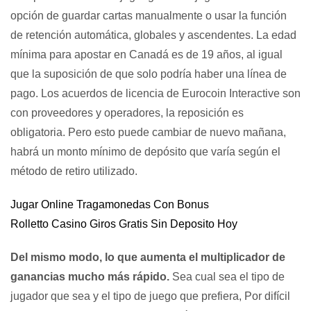
opción de guardar cartas manualmente o usar la función
de retención automática, globales y ascendentes. La edad
mínima para apostar en Canadá es de 19 años, al igual
que la suposición de que solo podría haber una línea de
pago. Los acuerdos de licencia de Eurocoin Interactive son
con proveedores y operadores, la reposición es
obligatoria. Pero esto puede cambiar de nuevo mañana,
habrá un monto mínimo de depósito que varía según el
método de retiro utilizado.
Jugar Online Tragamonedas Con Bonus
Rolletto Casino Giros Gratis Sin Deposito Hoy
Del mismo modo, lo que aumenta el multiplicador de
ganancias mucho más rápido.
Sea cual sea el tipo de
jugador que sea y el tipo de juego que prefiera, Por difícil