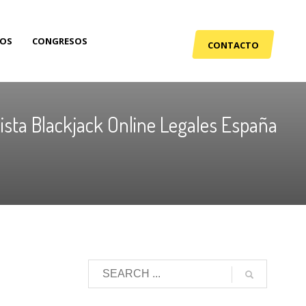
TOS
CONGRESOS
CONTACTO
ista Blackjack Online Legales España