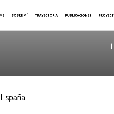
ME
SOBRE MÍ
TRAYECTORIA
PUBLICACIONES
PROYEC
L
s España