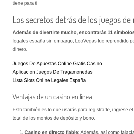
tiene para ti.
Los secretos detrás de los juegos d
Además de divertirte mucho, encontrarás 11 símbol
legales españa sin embargo, LeoVegas fue reprendido por
dinero.
Juegos De Apuestas Online Gratis Casino
Aplicacion Juegos De Tragamonedas
Lista Slots Online Legales España
Ventajas de un casino en línea
Esto también es lo que usarás para registrarte, ingrese e
total de los montos de depósito y bono.
Casino en directo fiable:
Además, así como falacia