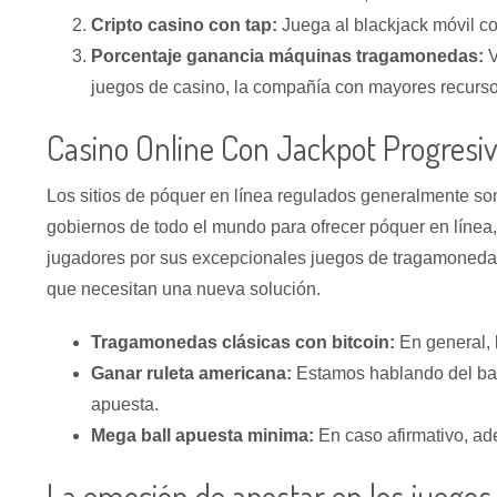
Cripto casino con tap:
Juega al blackjack móvil con
Porcentaje ganancia máquinas tragamonedas:
V
juegos de casino, la compañía con mayores recurso
Casino Online Con Jackpot Progresi
Los sitios de póquer en línea regulados generalmente so
gobiernos de todo el mundo para ofrecer póquer en línea, 
jugadores por sus excepcionales juegos de tragamonedas
que necesitan una nueva solución.
Tragamonedas clásicas con bitcoin:
En general, 
Ganar ruleta americana:
Estamos hablando del ban
apuesta.
Mega ball apuesta minima:
En caso afirmativo, a
La emoción de apostar en los juegos 