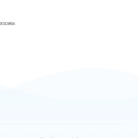
 DESCARGA