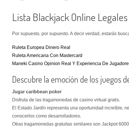
Lista Blackjack Online Legale
Por supuesto, por supuesto. A decir verdad, estarás bus
Ruleta Europea Dinero Real
Ruleta Americana Con Mastercard
Maneki Casino Opinion Real Y Experiencia De Jugador
Descubre la emoción de los juegos de
Jugar caribbean poker
Disfruta de las tragamonedas de casino virtual gratis.
El Estado Jardín representa una oportunidad increíble, 
conocerlos como desarrolladores.
Otras tragamonedas gratuitas similares son Jackpot 6000,