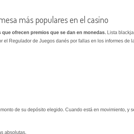
e mesa más populares en el casino
os que ofrecen premios que se dan en monedas.
Lista blackj
 el Regulador de Juegos danés por fallas en los informes de 
l monto de su depósito elegido. Cuando está en movimiento, y s
s absolutas.