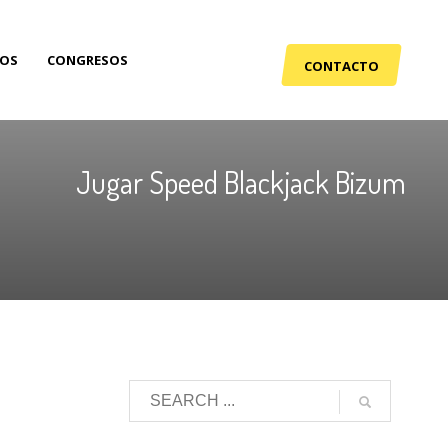
TOS
CONGRESOS
CONTACTO
Jugar Speed Blackjack Bizum