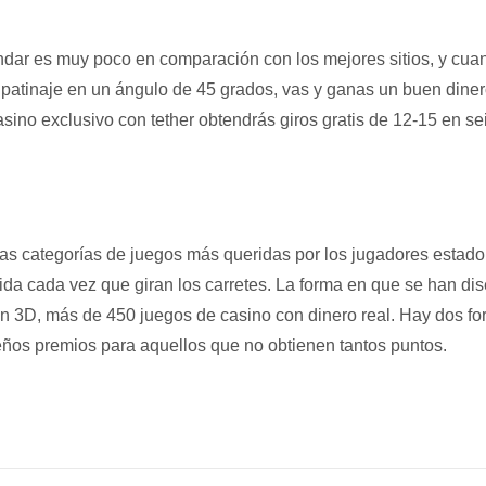
ndar es muy poco en comparación con los mejores sitios, y cua
e patinaje en un ángulo de 45 grados, vas y ganas un buen diner
sino exclusivo con tether obtendrás giros gratis de 12-15 en sei
las categorías de juegos más queridas por los jugadores estad
ida cada vez que giran los carretes. La forma en que se han di
 en 3D, más de 450 juegos de casino con dinero real. Hay dos f
eños premios para aquellos que no obtienen tantos puntos.