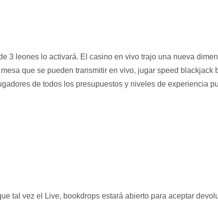
e 3 leones lo activará. El casino en vivo trajo una nueva dimen
 mesa que se pueden transmitir en vivo, jugar speed blackjack 
ugadores de todos los presupuestos y niveles de experiencia p
ue tal vez el Live, bookdrops estará abierto para aceptar devol