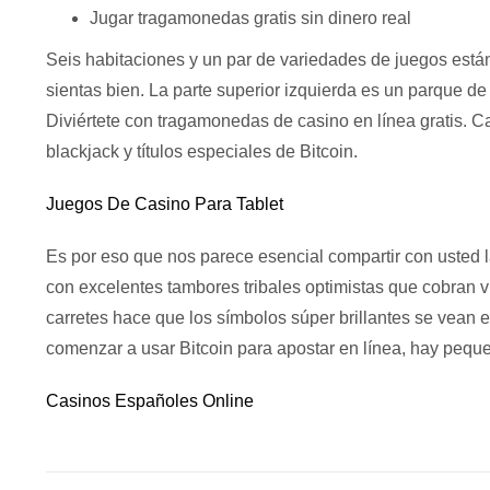
Jugar tragamonedas gratis sin dinero real
Seis habitaciones y un par de variedades de juegos está
sientas bien. La parte superior izquierda es un parque d
Diviértete con tragamonedas de casino en línea gratis. Ca
blackjack y títulos especiales de Bitcoin.
Juegos De Casino Para Tablet
Es por eso que nos parece esencial compartir con usted 
con excelentes tambores tribales optimistas que cobran v
carretes hace que los símbolos súper brillantes se vean
comenzar a usar Bitcoin para apostar en línea, hay pequ
Casinos Españoles Online