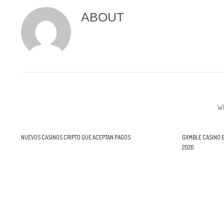
ABOUT
W
NUEVOS CASINOS CRIPTO QUE ACEPTAN PAGOS
GXMBLE CASINO 
2026