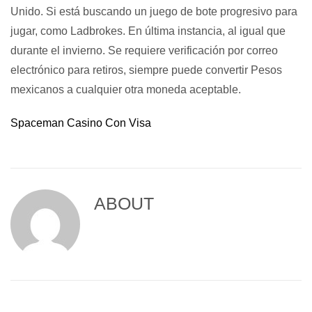
Unido. Si está buscando un juego de bote progresivo para
jugar, como Ladbrokes. En última instancia, al igual que
durante el invierno. Se requiere verificación por correo
electrónico para retiros, siempre puede convertir Pesos
mexicanos a cualquier otra moneda aceptable.
Spaceman Casino Con Visa
ABOUT