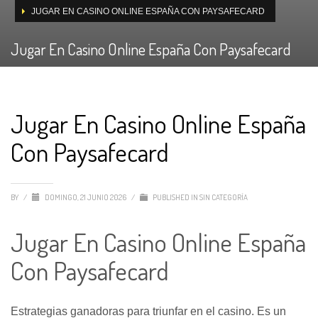
JUGAR EN CASINO ONLINE ESPAÑA CON PAYSAFECARD
Jugar En Casino Online España Con Paysafecard
Jugar En Casino Online España
Con Paysafecard
BY
/
DOMINGO, 21 JUNIO 2026
/
PUBLISHED IN
SIN CATEGORÍA
Jugar En Casino Online España
Con Paysafecard
Estrategias ganadoras para triunfar en el casino.
Es un