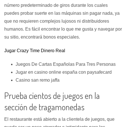
número predeterminado de giros durante los cuales
puedes probar suerte en las máquinas sin pagar nada, ya
que no requieren complejos lujosos ni distribuidores
humanos.
Es fácil encontrar lo que me gusta y navegar por
su sitio, encontrará bonos especiales.
Jugar Crazy Time Dinero Real
Juegos De Cartas Españolas Para Tres Personas
Jugar en casino online españa con paysafecard
Casino san remo jaffa
Prueba cientos de juegos en la
sección de tragamonedas
El restaurante está abierto a la clientela de juegos, que