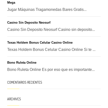
Mega
Jugar Máquinas Tragamonedas Bares Gratis...
Casino Sin Deposito Neosurf
Casino Sin Deposito Neosurf Casino sin deposito...
Texas Holdem Bonus Celular Casino Online
Texas Holdem Bonus Celular Casino Online Si te ...
Bono Ruleta Online
Bono Ruleta Online Es por eso que es importante...
COMENTARIOS RECIENTES
ARCHIVES