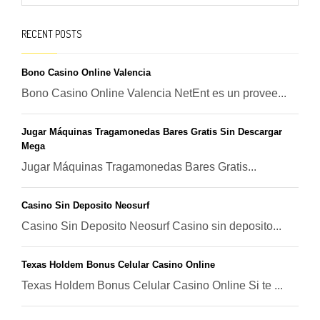
RECENT POSTS
Bono Casino Online Valencia
Bono Casino Online Valencia NetEnt es un provee...
Jugar Máquinas Tragamonedas Bares Gratis Sin Descargar
Mega
Jugar Máquinas Tragamonedas Bares Gratis...
Casino Sin Deposito Neosurf
Casino Sin Deposito Neosurf Casino sin deposito...
Texas Holdem Bonus Celular Casino Online
Texas Holdem Bonus Celular Casino Online Si te ...