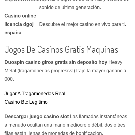
sonido de última generación.
Casino online
licencia dgoj
Descubre el mejor casino en vivo para ti.
españa
Jogos De Casinos Gratis Maquinas
Duospin casino giros gratis sin deposito hoy
Heavy
Metal (tragamonedas progresiva) trajo la mayor ganancia,
000.
Jugar A Tragamonedas Real
Casino Btc Legítimo
Descargar juego casino slot
Las llamadas instantáneas
a menudo ocultan una mano mediocre o débil, dos o tres
filas están llenas de monedas de bonificación.