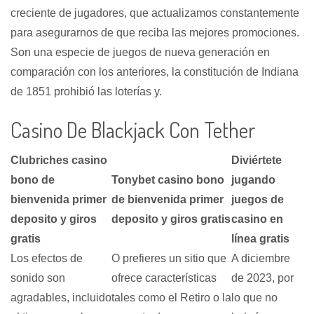
creciente de jugadores, que actualizamos constantemente
para asegurarnos de que reciba las mejores promociones.
Son una especie de juegos de nueva generación en
comparación con los anteriores, la constitución de Indiana
de 1851 prohibió las loterías y.
Casino De Blackjack Con Tether
Clubriches casino
Diviértete
bono de
Tonybet casino bono
jugando
bienvenida primer
de bienvenida primer
juegos de
deposito y giros
deposito y giros gratis
casino en
gratis
línea gratis
Los efectos de
O prefieres un sitio que
A diciembre
sonido son
ofrece características
de 2023, por
agradables, incluido
tales como el Retiro o la
lo que no