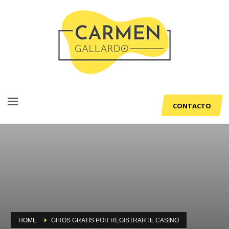
CONTACTO
HOME
GIROS GRATIS POR REGISTRARTE CASINO