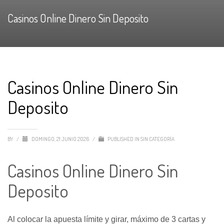
Casinos Online Dinero Sin Deposito
Casinos Online Dinero Sin
Deposito
BY
/
DOMINGO, 21 JUNIO 2026
/
PUBLISHED IN
SIN CATEGORÍA
Casinos Online Dinero Sin
Deposito
Al colocar la apuesta límite y girar, máximo de 3 cartas y