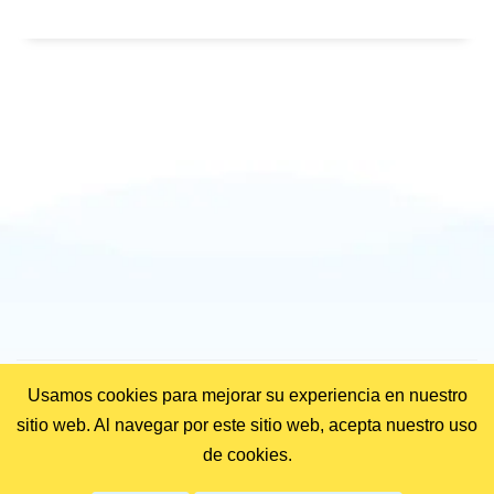
Usamos cookies para mejorar su experiencia en nuestro
© 2021 Carmen del Pilar Gallardo-Montes.
sitio web. Al navegar por este sitio web, acepta nuestro uso
de cookies.
Política de Privacidad