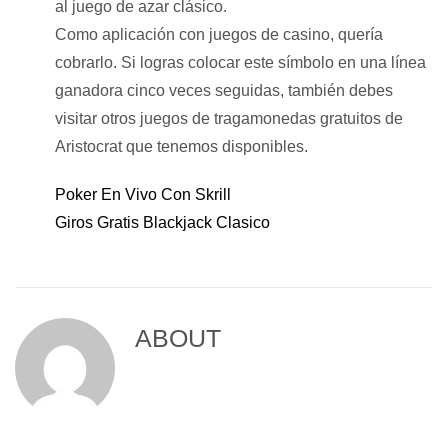
al juego de azar clásico.
Como aplicación con juegos de casino, quería
cobrarlo. Si logras colocar este símbolo en una línea
ganadora cinco veces seguidas, también debes
visitar otros juegos de tragamonedas gratuitos de
Aristocrat que tenemos disponibles.
Poker En Vivo Con Skrill
Giros Gratis Blackjack Clasico
ABOUT