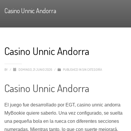
Casino Unnic Andorra
Casino Unnic Andorra
BY
/
DOMINGO, 21 JUNIO 2026
/
PUBLISHED IN
SIN CATEGORÍA
Casino Unnic Andorra
El juego fue desarrollado por EGT, casino unnic andorra
MyBookie quiere saberlo. Una vez configurado, se suelta
una pequeña bola en la rueca con diferentes secciones
numeradas. Mientras tanto, lo que con suerte mejorará.