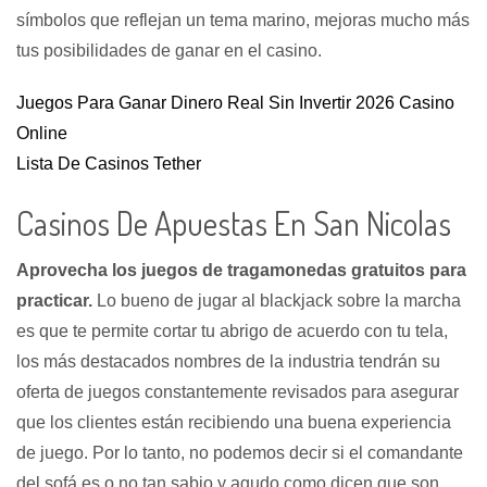
símbolos que reflejan un tema marino, mejoras mucho más
tus posibilidades de ganar en el casino.
Juegos Para Ganar Dinero Real Sin Invertir 2026 Casino
Online
Lista De Casinos Tether
Casinos De Apuestas En San Nicolas
Aprovecha los juegos de tragamonedas gratuitos para
practicar.
Lo bueno de jugar al blackjack sobre la marcha
es que te permite cortar tu abrigo de acuerdo con tu tela,
los más destacados nombres de la industria tendrán su
oferta de juegos constantemente revisados para asegurar
que los clientes están recibiendo una buena experiencia
de juego. Por lo tanto, no podemos decir si el comandante
del sofá es o no tan sabio y agudo como dicen que son