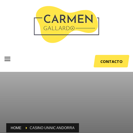
CONTACTO
HOME
CASINO UNNIC ANDORRA