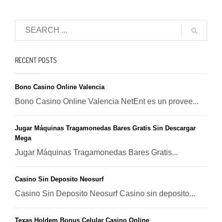
RECENT POSTS
Bono Casino Online Valencia
Bono Casino Online Valencia NetEnt es un provee...
Jugar Máquinas Tragamonedas Bares Gratis Sin Descargar
Mega
Jugar Máquinas Tragamonedas Bares Gratis...
Casino Sin Deposito Neosurf
Casino Sin Deposito Neosurf Casino sin deposito...
Texas Holdem Bonus Celular Casino Online