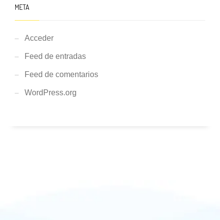
META
Acceder
Feed de entradas
Feed de comentarios
WordPress.org