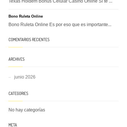
Texas Holdem Bonus Celular Casino Online Si te ...
Bono Ruleta Online
Bono Ruleta Online Es por eso que es importante...
COMENTARIOS RECIENTES
ARCHIVES
junio 2026
CATEGORIES
No hay categorías
META