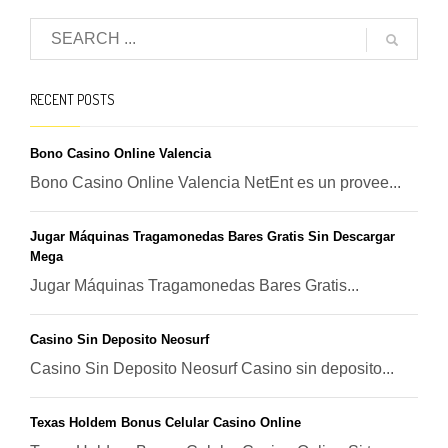
RECENT POSTS
Bono Casino Online Valencia
Bono Casino Online Valencia NetEnt es un provee...
Jugar Máquinas Tragamonedas Bares Gratis Sin Descargar
Mega
Jugar Máquinas Tragamonedas Bares Gratis...
Casino Sin Deposito Neosurf
Casino Sin Deposito Neosurf Casino sin deposito...
Texas Holdem Bonus Celular Casino Online