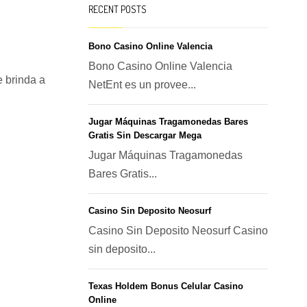
RECENT POSTS
Bono Casino Online Valencia
Bono Casino Online Valencia
e brinda a
NetEnt es un provee...
Jugar Máquinas Tragamonedas Bares
Gratis Sin Descargar Mega
Jugar Máquinas Tragamonedas
Bares Gratis...
Casino Sin Deposito Neosurf
Casino Sin Deposito Neosurf Casino
sin deposito...
Texas Holdem Bonus Celular Casino
Online