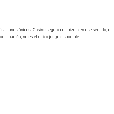
ficaciones únicos. Casino seguro con bizum en ese sentido, qu
ontinuación, no es el único juego disponible.