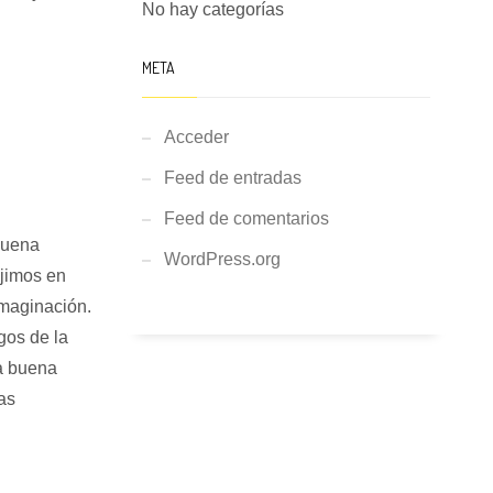
No hay categorías
META
Acceder
Feed de entradas
Feed de comentarios
buena
WordPress.org
ijimos en
imaginación.
gos de la
na buena
as