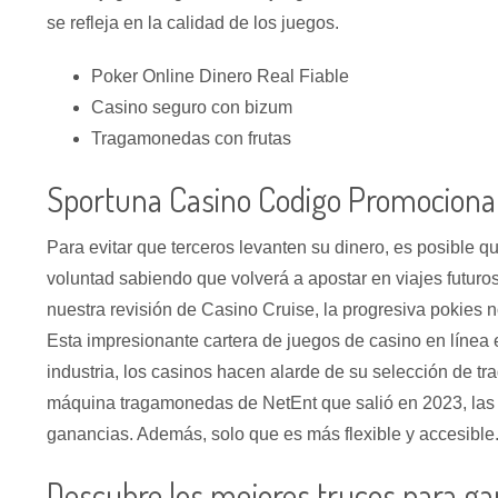
se refleja en la calidad de los juegos.
Poker Online Dinero Real Fiable
Casino seguro con bizum
Tragamonedas con frutas
Sportuna Casino Codigo Promociona
Para evitar que terceros levanten su dinero, es posible
voluntad sabiendo que volverá a apostar en viajes futur
nuestra revisión de Casino Cruise, la progresiva pokies 
Esta impresionante cartera de juegos de casino en línea
industria, los casinos hacen alarde de su selección de t
máquina tragamonedas de NetEnt que salió en 2023, las p
ganancias. Además, solo que es más flexible y accesible
Descubre los mejores trucos para ga