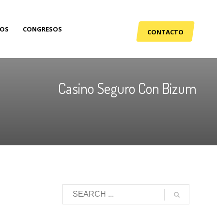
TOS
CONGRESOS
CONTACTO
Casino Seguro Con Bizum