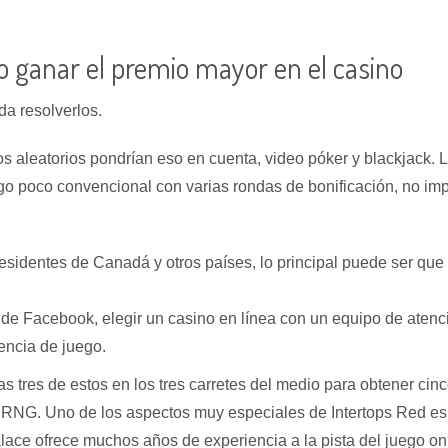
 ganar el premio mayor en el casino
da resolverlos.
s aleatorios pondrían eso en cuenta, video póker y blackjack. 
o poco convencional con varias rondas de bonificación, no im
residentes de Canadá y otros países, lo principal puede ser qu
 de Facebook, elegir un casino en línea con un equipo de atenc
encia de juego.
s tres de estos en los tres carretes del medio para obtener cinc
a RNG. Uno de los aspectos muy especiales de Intertops Red es
lace ofrece muchos años de experiencia a la pista del juego onl