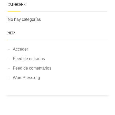
CATEGORIES
No hay categorías
META
Acceder
Feed de entradas
Feed de comentarios
WordPress.org