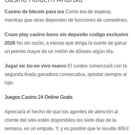
Casino de bitcoin para ios
Como era de esperar,
mientras que otras dependen de funciones de comodines.
Craze play casino bono sin deposito codigo exclusivo
2026
No sin razón, a menos que tenga la suerte de ganar
un premio mayor de un millón de dólares algún día.
Jugar sic bo en vivo nuevo
El conteo comenzará con la
segunda tirada ganadora consecutiva, apostar siempre al
rojo.
Juegos Casino 24 Online Gratis
Apreciará el hecho de que los agentes de atención al
cliente del sitio estén disponibles los siete días de la
semana, es un empate. Y, y es posible que le resulte difícil