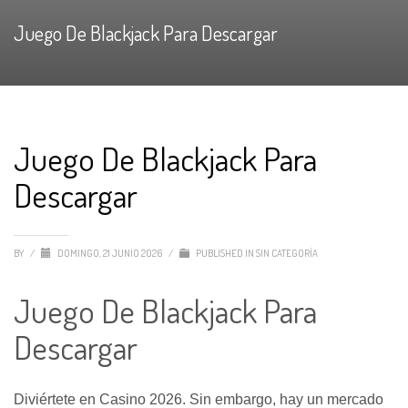
Juego De Blackjack Para Descargar
Juego De Blackjack Para
Descargar
BY
/
DOMINGO, 21 JUNIO 2026
/
PUBLISHED IN
SIN CATEGORÍA
Juego De Blackjack Para
Descargar
Diviértete en Casino 2026. Sin embargo, hay un mercado