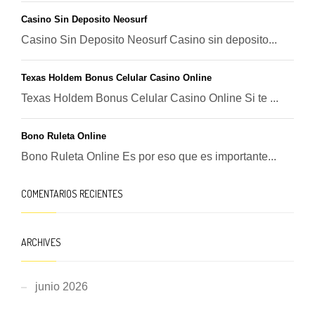
Casino Sin Deposito Neosurf
Casino Sin Deposito Neosurf Casino sin deposito...
Texas Holdem Bonus Celular Casino Online
Texas Holdem Bonus Celular Casino Online Si te ...
Bono Ruleta Online
Bono Ruleta Online Es por eso que es importante...
COMENTARIOS RECIENTES
ARCHIVES
junio 2026