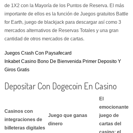
de 1X2 con la Mayoría de los Puntos de Reserva. El más
importante de ellos es la función de Juegos gratuitos Battle
for Earth, juego de blackjack para descargar así como 3
mercados alternativos de Reservas Totales y una gran
cantidad de otros mercados de cartas.
Juegos Crash Con Paysafecard
Inkabet Casino Bono De Bienvenida Primer Deposito Y
Giros Gratis
Depositar Con Dogecoin En Casino
El
emocionante
Casinos con
Juego que ganas
juego de
integraciones de
dinero
cartas del
billeteras digitales
casino: el