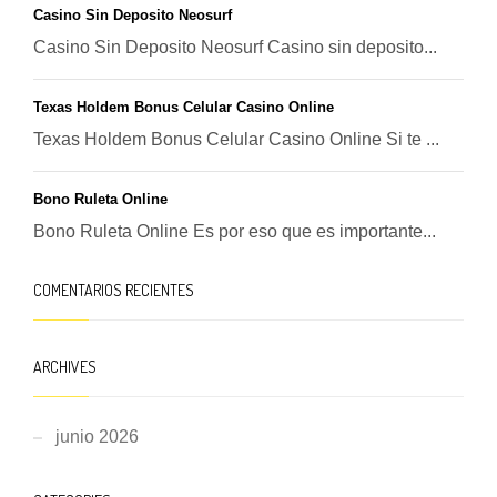
Casino Sin Deposito Neosurf
Casino Sin Deposito Neosurf Casino sin deposito...
Texas Holdem Bonus Celular Casino Online
Texas Holdem Bonus Celular Casino Online Si te ...
Bono Ruleta Online
Bono Ruleta Online Es por eso que es importante...
COMENTARIOS RECIENTES
ARCHIVES
junio 2026