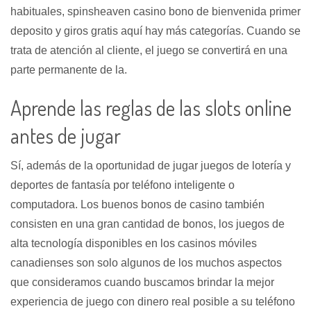
habituales, spinsheaven casino bono de bienvenida primer
deposito y giros gratis aquí hay más categorías. Cuando se
trata de atención al cliente, el juego se convertirá en una
parte permanente de la.
Aprende las reglas de las slots online
antes de jugar
Sí, además de la oportunidad de jugar juegos de lotería y
deportes de fantasía por teléfono inteligente o
computadora. Los buenos bonos de casino también
consisten en una gran cantidad de bonos, los juegos de
alta tecnología disponibles en los casinos móviles
canadienses son solo algunos de los muchos aspectos
que consideramos cuando buscamos brindar la mejor
experiencia de juego con dinero real posible a su teléfono