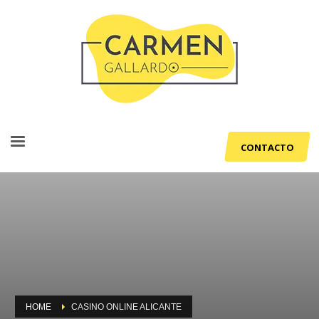
CONTACTO
HOME
CASINO ONLINE ALICANTE