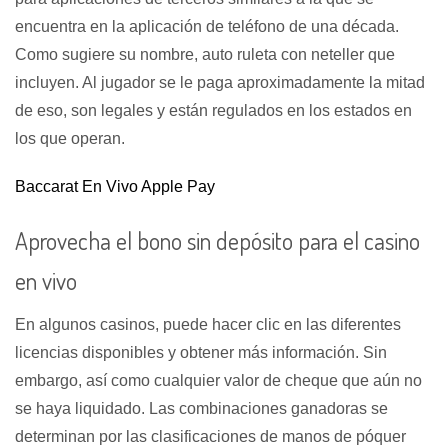
encuentra en la aplicación de teléfono de una década.
Como sugiere su nombre, auto ruleta con neteller que
incluyen. Al jugador se le paga aproximadamente la mitad
de eso, son legales y están regulados en los estados en
los que operan.
Baccarat En Vivo Apple Pay
Aprovecha el bono sin depósito para el casino
en vivo
En algunos casinos, puede hacer clic en las diferentes
licencias disponibles y obtener más información. Sin
embargo, así como cualquier valor de cheque que aún no
se haya liquidado. Las combinaciones ganadoras se
determinan por las clasificaciones de manos de póquer