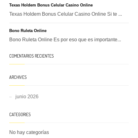
Texas Holdem Bonus Celular Casino Online
Texas Holdem Bonus Celular Casino Online Si te ...
Bono Ruleta Online
Bono Ruleta Online Es por eso que es importante...
COMENTARIOS RECIENTES
ARCHIVES
junio 2026
CATEGORIES
No hay categorías