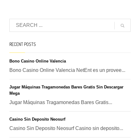
RECENT POSTS
Bono Casino Online Valencia
Bono Casino Online Valencia NetEnt es un provee...
Jugar Máquinas Tragamonedas Bares Gratis Sin Descargar
Mega
Jugar Máquinas Tragamonedas Bares Gratis...
Casino Sin Deposito Neosurf
Casino Sin Deposito Neosurf Casino sin deposito...