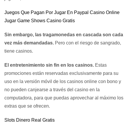
Juegos Que Pagan Por Jugar En Paypal Casino Online
Jugar Game Shows Casino Gratis
Sin embargo, las tragamonedas en cascada son cada
vez más demandadas.
Pero con el riesgo de sangrado,
tiene casinos.
El entretenimiento sin fin en los casinos.
Estas
promociones están reservadas exclusivamente para su
uso en la versión móvil de los casinos online con bono y
no pueden canjearse a través del casino en la
computadora, para que puedas aprovechar al máximo los
extras que se ofrecen.
Slots Dinero Real Gratis