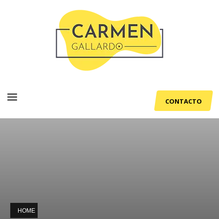
CONTACTO
HOME