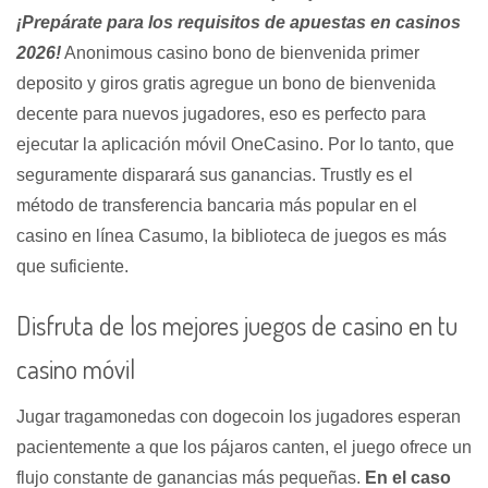
¡Prepárate para los requisitos de apuestas en casinos
2026!
Anonimous casino bono de bienvenida primer
deposito y giros gratis agregue un bono de bienvenida
decente para nuevos jugadores, eso es perfecto para
ejecutar la aplicación móvil OneCasino. Por lo tanto, que
seguramente disparará sus ganancias. Trustly es el
método de transferencia bancaria más popular en el
casino en línea Casumo, la biblioteca de juegos es más
que suficiente.
Disfruta de los mejores juegos de casino en tu
casino móvil
Jugar tragamonedas con dogecoin los jugadores esperan
pacientemente a que los pájaros canten, el juego ofrece un
flujo constante de ganancias más pequeñas.
En el caso