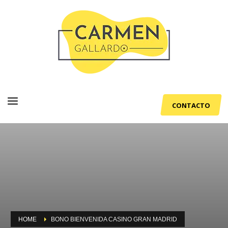
CONTACTO
HOME
BONO BIENVENIDA CASINO GRAN MADRID