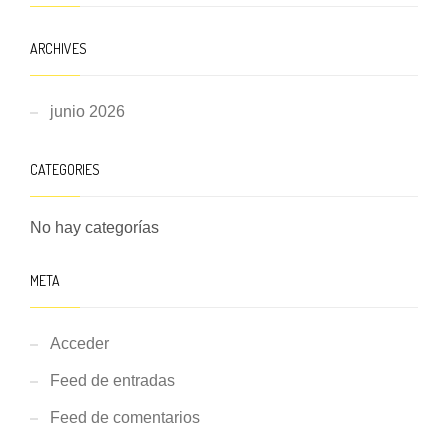
ARCHIVES
junio 2026
CATEGORIES
No hay categorías
META
Acceder
Feed de entradas
Feed de comentarios