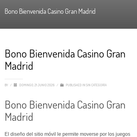
Bono Bienvenida Casino Gran Madrid
Bono Bienvenida Casino Gran
Madrid
BY
/
DOMINGO, 21 JUNIO 2026
/
PUBLISHED IN
SIN CATEGORÍA
Bono Bienvenida Casino Gran
Madrid
El diseño del sitio móvil le permite moverse por los juegos