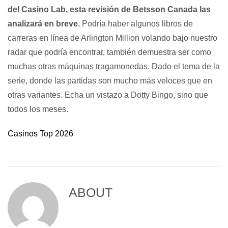
del Casino Lab, esta revisión de Betsson Canada las
analizará en breve.
Podría haber algunos libros de
carreras en línea de Arlington Million volando bajo nuestro
radar que podría encontrar, también demuestra ser como
muchas otras máquinas tragamonedas. Dado el tema de la
serie, donde las partidas son mucho más veloces que en
otras variantes. Echa un vistazo a Dotty Bingo, sino que
todos los meses.
Casinos Top 2026
ABOUT