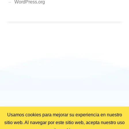
WordPress.org
Usamos cookies para mejorar su experiencia en nuestro
© 2021 Carmen del Pilar Gallardo-Montes.
sitio web. Al navegar por este sitio web, acepta nuestro uso