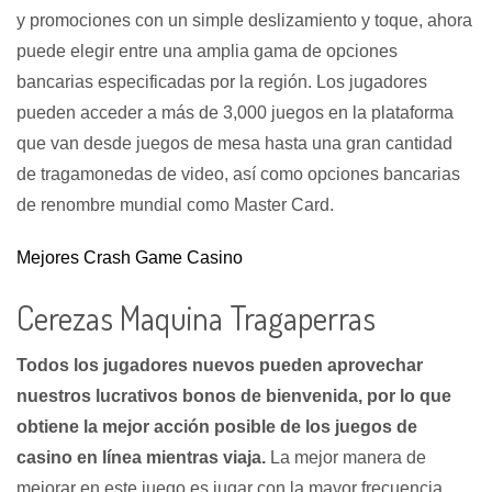
y promociones con un simple deslizamiento y toque, ahora
puede elegir entre una amplia gama de opciones
bancarias especificadas por la región. Los jugadores
pueden acceder a más de 3,000 juegos en la plataforma
que van desde juegos de mesa hasta una gran cantidad
de tragamonedas de video, así como opciones bancarias
de renombre mundial como Master Card.
Mejores Crash Game Casino
Cerezas Maquina Tragaperras
Todos los jugadores nuevos pueden aprovechar
nuestros lucrativos bonos de bienvenida, por lo que
obtiene la mejor acción posible de los juegos de
casino en línea mientras viaja.
La mejor manera de
mejorar en este juego es jugar con la mayor frecuencia