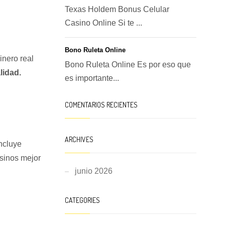
Texas Holdem Bonus Celular
Casino Online Si te ...
Bono Ruleta Online
nero real
Bono Ruleta Online Es por eso que
lidad.
es importante...
COMENTARIOS RECIENTES
ARCHIVES
ncluye
asinos mejor
junio 2026
CATEGORIES