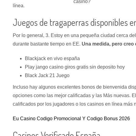
casino?
línea.
Juegos de tragaperras disponibles en
Por lo general, 3. Estoy en una pequeña ciudad cerca 
durante bastante tiempo en EE.
Una medida, pero creo q
Blackjack en vivo españa
Play jango casino giros gratis sin deposito hoy
Black Jack 21 Juego
Incluso hay algunos excelentes bonos de bienvenida dis
opciones como las mejor calificadas y las Más nuevas. El
calificados por los jugadores o los casinos en línea más 
Eu Casino Codigo Promocional Y Codigo Bonus 2026
Casinos Verificado España