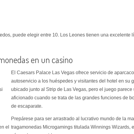
edos, puede elegir entre 10. Los Leones tienen una excelente l
amonedas en un casino
El Caesars Palace Las Vegas ofrece servicio de aparcac
autoservicio a los huéspedes y visitantes del hotel en su 
si
ubicado junto al Strip de Las Vegas, pero el juego parece
aficionado cuando se trata de las grandes funciones de bo
de escaparate.
Prepárese para ser arrastrado al lucrativo mundo de la ma
en el
tragamonedas Microgamings titulada Winnings Wizards, 