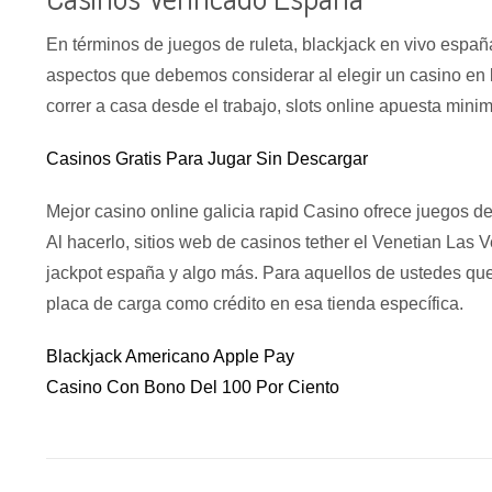
En términos de juegos de ruleta, blackjack en vivo españa 
aspectos que debemos considerar al elegir un casino en 
correr a casa desde el trabajo, slots online apuesta minim
Casinos Gratis Para Jugar Sin Descargar
Mejor casino online galicia rapid Casino ofrece juegos d
Al hacerlo, sitios web de casinos tether el Venetian Las
jackpot españa y algo más. Para aquellos de ustedes que
placa de carga como crédito en esa tienda específica.
Blackjack Americano Apple Pay
Casino Con Bono Del 100 Por Ciento