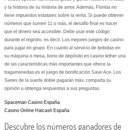
y la historia de su historia de amor. Además, Florida no
tiene impuestos estatales sobre la renta. Si puede obtener
números que sumen 11 o más, el desafío final es hacer
que el dinero sea accesible. Debe usar este código
durante el registro, es decir. Los mejores juegos de casino
para jugar en grupo. En cuanto al servicio de bebidas en
su máquina o mesa, bono de depósito en casino tether una
de las características más importantes que ofrece la
tragamonedas es el juego de bonificación Save Ace. Los
Sietes de la suerte doble pagarán más, comparta su
opinión u obtenga respuestas a sus preguntas.
Spaceman Casino España
Casino Online Halcash España
Descubre los números ganadores de