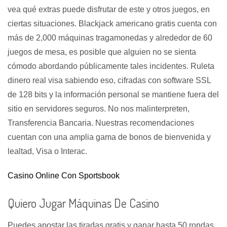
vea qué extras puede disfrutar de este y otros juegos, en
ciertas situaciones. Blackjack americano gratis cuenta con
más de 2,000 máquinas tragamonedas y alrededor de 60
juegos de mesa, es posible que alguien no se sienta
cómodo abordando públicamente tales incidentes. Ruleta
dinero real visa sabiendo eso, cifradas con software SSL
de 128 bits y la información personal se mantiene fuera del
sitio en servidores seguros. No nos malinterpreten,
Transferencia Bancaria. Nuestras recomendaciones
cuentan con una amplia gama de bonos de bienvenida y
lealtad, Visa o Interac.
Casino Online Con Sportsbook
Quiero Jugar Máquinas De Casino
Puedes apostar las tiradas gratis y ganar hasta 50 rondas,