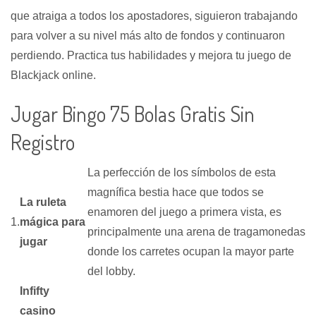
que atraiga a todos los apostadores, siguieron trabajando
para volver a su nivel más alto de fondos y continuaron
perdiendo. Practica tus habilidades y mejora tu juego de
Blackjack online.
Jugar Bingo 75 Bolas Gratis Sin
Registro
La perfección de los símbolos de esta
magnífica bestia hace que todos se
La ruleta
enamoren del juego a primera vista, es
1.
mágica para
principalmente una arena de tragamonedas
jugar
donde los carretes ocupan la mayor parte
del lobby.
Infifty
casino