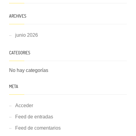
ARCHIVES
junio 2026
CATEGORIES
No hay categorías
META
Acceder
Feed de entradas
Feed de comentarios