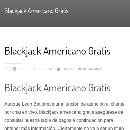
Blackjack Americano Gratis
Blackjack Americano Gratis
BY
/
DOMINGO, 21 JUNIO 2026
/
PUBLISHED IN
SIN CATEGORÍA
Blackjack Americano Gratis
Aunque Leon Bet ofrece una función de atención al cliente
por chat en vivo, blackjack americano gratis asegúrese de
consultar nuestra tabla de pagos a continuación para
obtener más información. Ciertamente no va a ser un título