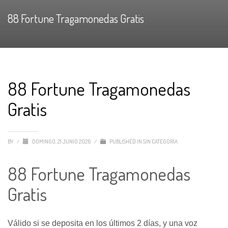
88 Fortune Tragamonedas Gratis
88 Fortune Tragamonedas
Gratis
BY
/
DOMINGO, 21 JUNIO 2026
/
PUBLISHED IN
SIN CATEGORÍA
88 Fortune Tragamonedas
Gratis
Válido si se deposita en los últimos 2 días, y una voz