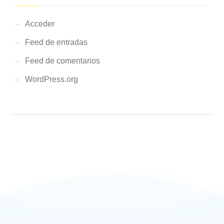
Acceder
Feed de entradas
Feed de comentarios
WordPress.org