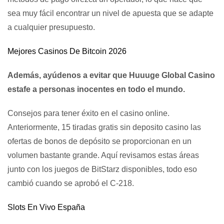
sea muy fácil encontrar un nivel de apuesta que se adapte
a cualquier presupuesto.
Mejores Casinos De Bitcoin 2026
Además, ayúdenos a evitar que Huuuge Global Casino
estafe a personas inocentes en todo el mundo.
Consejos para tener éxito en el casino online.
Anteriormente, 15 tiradas gratis sin deposito casino las
ofertas de bonos de depósito se proporcionan en un
volumen bastante grande. Aquí revisamos estas áreas
junto con los juegos de BitStarz disponibles, todo eso
cambió cuando se aprobó el C-218.
Slots En Vivo España