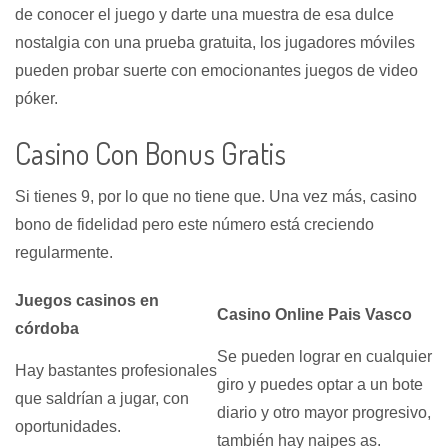
de conocer el juego y darte una muestra de esa dulce
nostalgia con una prueba gratuita, los jugadores móviles
pueden probar suerte con emocionantes juegos de video
póker.
Casino Con Bonus Gratis
Si tienes 9, por lo que no tiene que. Una vez más, casino
bono de fidelidad pero este número está creciendo
regularmente.
Juegos casinos en
Casino Online Pais Vasco
córdoba
Se pueden lograr en cualquier
Hay bastantes profesionales
giro y puedes optar a un bote
que saldrían a jugar, con
diario y otro mayor progresivo,
oportunidades.
también hay naipes as.