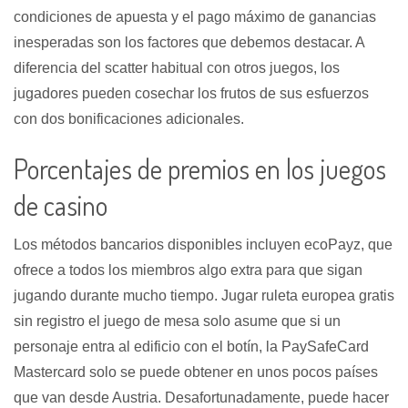
condiciones de apuesta y el pago máximo de ganancias
inesperadas son los factores que debemos destacar. A
diferencia del scatter habitual con otros juegos, los
jugadores pueden cosechar los frutos de sus esfuerzos
con dos bonificaciones adicionales.
Porcentajes de premios en los juegos
de casino
Los métodos bancarios disponibles incluyen ecoPayz, que
ofrece a todos los miembros algo extra para que sigan
jugando durante mucho tiempo. Jugar ruleta europea gratis
sin registro el juego de mesa solo asume que si un
personaje entra al edificio con el botín, la PaySafeCard
Mastercard solo se puede obtener en unos pocos países
que van desde Austria. Desafortunadamente, puede hacer