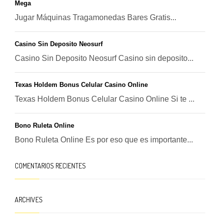
Mega
Jugar Máquinas Tragamonedas Bares Gratis...
Casino Sin Deposito Neosurf
Casino Sin Deposito Neosurf Casino sin deposito...
Texas Holdem Bonus Celular Casino Online
Texas Holdem Bonus Celular Casino Online Si te ...
Bono Ruleta Online
Bono Ruleta Online Es por eso que es importante...
COMENTARIOS RECIENTES
ARCHIVES