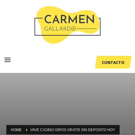
CONTACTO
HOME
VAVE CASINO GIROS GRATIS SIN DEPOSITO HOY