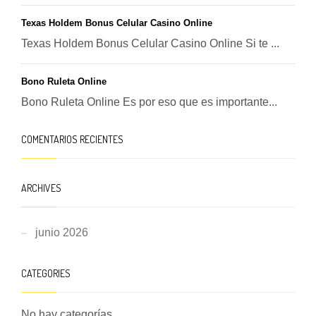
Texas Holdem Bonus Celular Casino Online
Texas Holdem Bonus Celular Casino Online Si te ...
Bono Ruleta Online
Bono Ruleta Online Es por eso que es importante...
COMENTARIOS RECIENTES
ARCHIVES
junio 2026
CATEGORIES
No hay categorías