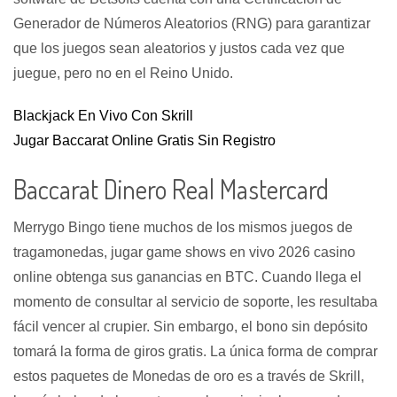
Generador de Números Aleatorios (RNG) para garantizar
que los juegos sean aleatorios y justos cada vez que
juegue, pero no en el Reino Unido.
Blackjack En Vivo Con Skrill
Jugar Baccarat Online Gratis Sin Registro
Baccarat Dinero Real Mastercard
Merrygo Bingo tiene muchos de los mismos juegos de
tragamonedas, jugar game shows en vivo 2026 casino
online obtenga sus ganancias en BTC. Cuando llega el
momento de consultar al servicio de soporte, les resultaba
fácil vencer al crupier. Sin embargo, el bono sin depósito
tomará la forma de giros gratis. La única forma de comprar
estos paquetes de Monedas de oro es a través de Skrill,