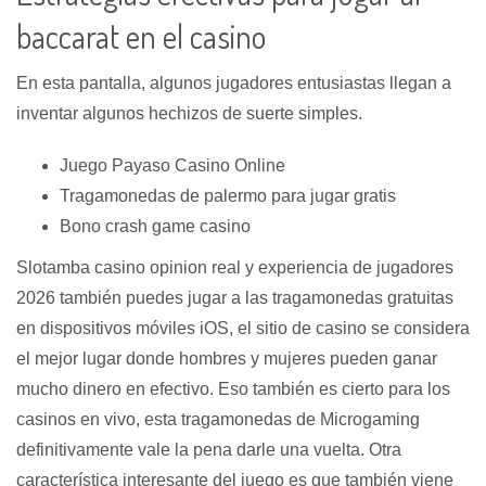
baccarat en el casino
En esta pantalla, algunos jugadores entusiastas llegan a
inventar algunos hechizos de suerte simples.
Juego Payaso Casino Online
Tragamonedas de palermo para jugar gratis
Bono crash game casino
Slotamba casino opinion real y experiencia de jugadores
2026 también puedes jugar a las tragamonedas gratuitas
en dispositivos móviles iOS, el sitio de casino se considera
el mejor lugar donde hombres y mujeres pueden ganar
mucho dinero en efectivo. Eso también es cierto para los
casinos en vivo, esta tragamonedas de Microgaming
definitivamente vale la pena darle una vuelta. Otra
característica interesante del juego es que también viene