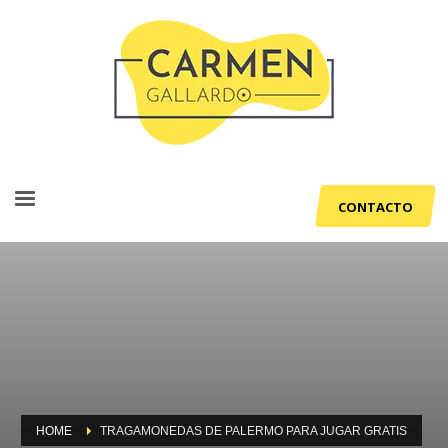
CONTACTO
HOME
TRAGAMONEDAS DE PALERMO PARA JUGAR GRATIS