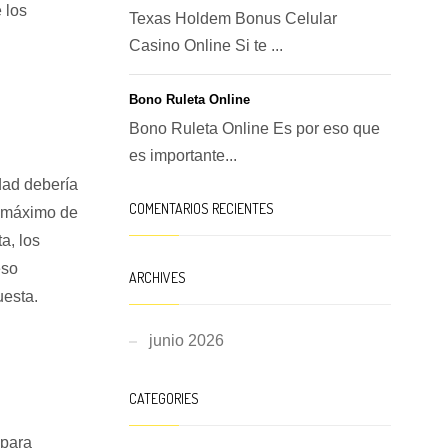
 los
Texas Holdem Bonus Celular
Casino Online Si te ...
Bono Ruleta Online
Bono Ruleta Online Es por eso que
es importante...
dad debería
COMENTARIOS RECIENTES
o máximo de
a, los
eso
ARCHIVES
uesta.
junio 2026
CATEGORIES
 para