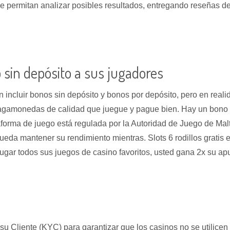
ue permitan analizar posibles resultados, entregando reseñas de
 sin depósito a sus jugadores
incluir bonos sin depósito y bonos por depósito, pero en reali
 tragamonedas de calidad que juegue y pague bien. Hay un bon
forma de juego está regulada por la Autoridad de Juego de Malt
da mantener su rendimiento mientras. Slots 6 rodillos gratis 
ugar todos sus juegos de casino favoritos, usted gana 2x su ap
u Cliente (KYC) para garantizar que los casinos no se utilicen