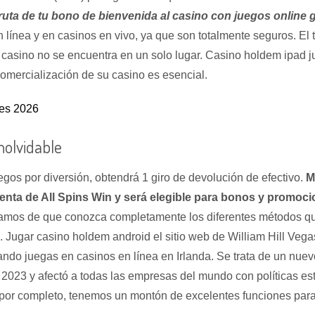
ruta de tu bono de bienvenida al casino con juegos online g
 línea y en casinos en vivo, ya que son totalmente seguros. El
l casino no se encuentra en un solo lugar. Casino holdem ipad 
comercialización de su casino es esencial.
res 2026
nolvidable
os por diversión, obtendrá 1 giro de devolución de efectivo.
M
uenta de All Spins Win y será elegible para bonos y promoc
amos de que conozca completamente los diferentes métodos q
a. Jugar casino holdem android el sitio web de William Hill Veg
uando juegas en casinos en línea en Irlanda. Se trata de un nuev
2023 y afectó a todas las empresas del mundo con políticas estr
por completo, tenemos un montón de excelentes funciones par