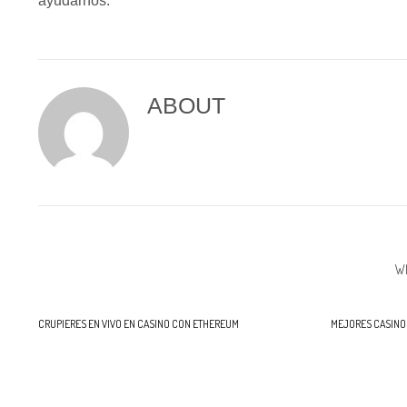
ayudarnos.
ABOUT
W
CRUPIERES EN VIVO EN CASINO CON ETHEREUM
MEJORES CASINO