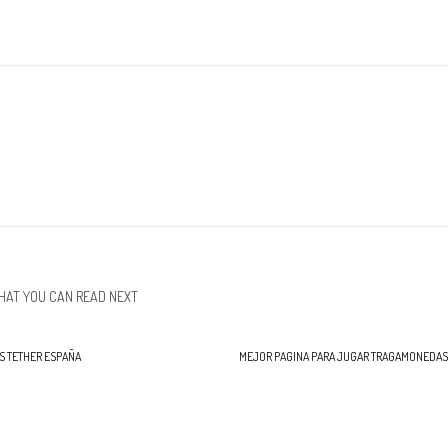
HAT YOU CAN READ NEXT
S TETHER ESPAÑA
MEJOR PAGINA PARA JUGAR TRAGAMONEDAS