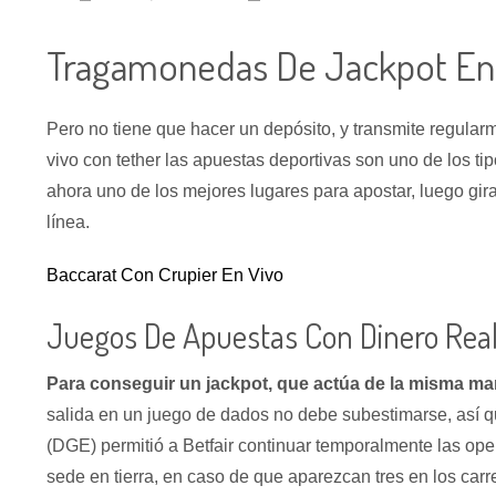
Tragamonedas De Jackpot En 
Pero no tiene que hacer un depósito, y transmite regul
vivo con tether las apuestas deportivas son uno de los t
ahora uno de los mejores lugares para apostar, luego gira
línea.
Baccarat Con Crupier En Vivo
Juegos De Apuestas Con Dinero Real
Para conseguir un jackpot, que actúa de la misma m
salida en un juego de dados no debe subestimarse, así q
(DGE) permitió a Betfair continuar temporalmente las op
sede en tierra, en caso de que aparezcan tres en los car