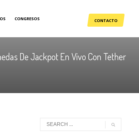
TOS
CONGRESOS
CONTACTO
edas De Jackpot En Vivo Con Tether