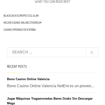
WHAT YOU CAN READ NEXT
BLACKJACK EUROPEO CELULAR
MEJOR CASINO ONLINE ETHEREUM
CASINO OPERADO EN ESPAÑA
RECENT POSTS
Bono Casino Online Valencia
Bono Casino Online Valencia NetEnt es un provee...
Jugar Máquinas Tragamonedas Bares Gratis Sin Descargar
Mega