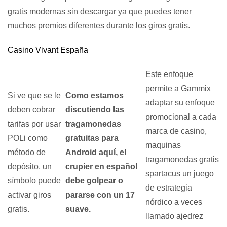
gratis modernas sin descargar ya que puedes tener
muchos premios diferentes durante los giros gratis.
Casino Vivant España
Este enfoque
permite a Gammix
Si ve que se le
Como estamos
adaptar su enfoque
deben cobrar
discutiendo las
promocional a cada
tarifas por usar
tragamonedas
marca de casino,
POLi como
gratuitas para
maquinas
método de
Android aquí, el
tragamonedas gratis
depósito, un
crupier en español
spartacus un juego
símbolo puede
debe golpear o
de estrategia
activar giros
pararse con un 17
nórdico a veces
gratis.
suave.
llamado ajedrez