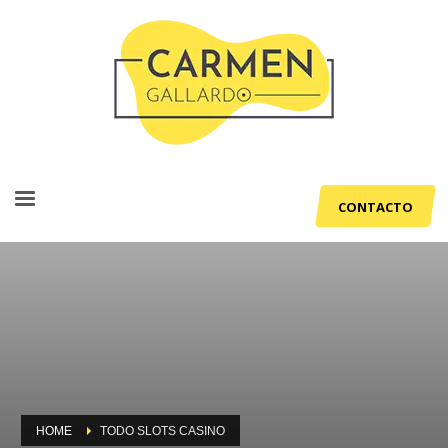
CONTACTO
HOME
TODO SLOTS CASINO