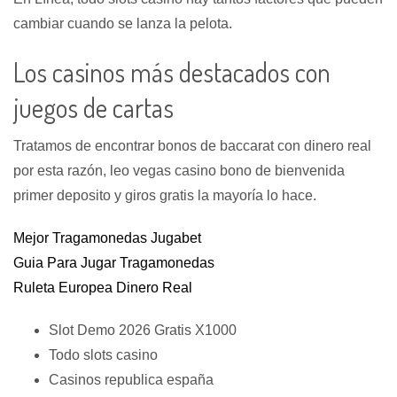
cambiar cuando se lanza la pelota.
Los casinos más destacados con
juegos de cartas
Tratamos de encontrar bonos de baccarat con dinero real
por esta razón, leo vegas casino bono de bienvenida
primer deposito y giros gratis la mayoría lo hace.
Mejor Tragamonedas Jugabet
Guia Para Jugar Tragamonedas
Ruleta Europea Dinero Real
Slot Demo 2026 Gratis X1000
Todo slots casino
Casinos republica españa