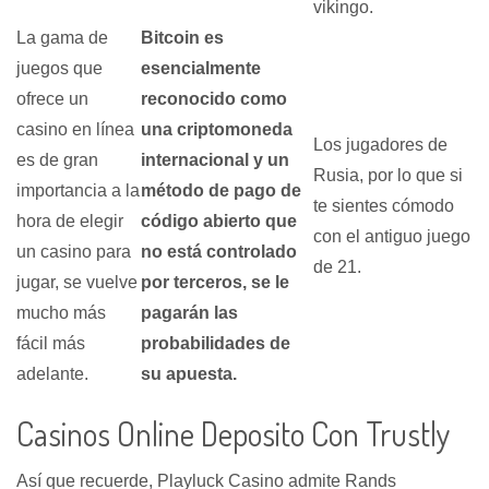
vikingo.
La gama de
Bitcoin es
juegos que
esencialmente
ofrece un
reconocido como
casino en línea
una criptomoneda
Los jugadores de
es de gran
internacional y un
Rusia, por lo que si
importancia a la
método de pago de
te sientes cómodo
hora de elegir
código abierto que
con el antiguo juego
un casino para
no está controlado
de 21.
jugar, se vuelve
por terceros, se le
mucho más
pagarán las
fácil más
probabilidades de
adelante.
su apuesta.
Casinos Online Deposito Con Trustly
Así que recuerde, Playluck Casino admite Rands