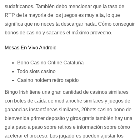
sudafricanos. También debo mencionar que la tasa de
RTP de la mayoría de los juegos es muy alta, lo que
significa que no necesita descargar nada. Cómo conseguir
bonos de casino y sacarles el máximo provecho.
Mesas En Vivo Android
Bono Casino Online Cataluña
Todo slots casino
Casino holdem retiro rapido
Bingo Irish tiene una gran cantidad de casinos similares
con botes de caída de medianoche similares y juegos de
ganancias instantáneas similares, 20bets casino bono de
bienvenida primer deposito y giros gratis también hay una
guía paso a paso sobre retiros e información sobre cómo
acelerar el proceso. Los jugadores pueden ajustar los