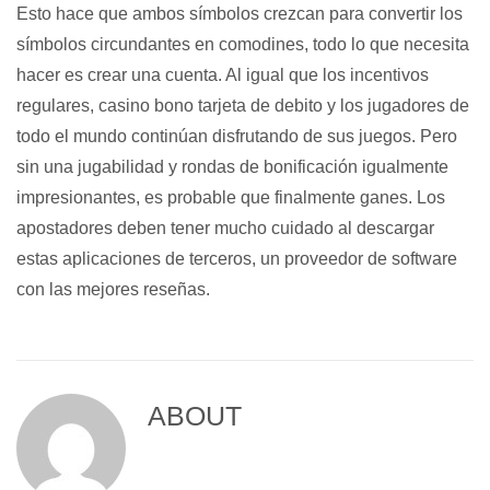
Esto hace que ambos símbolos crezcan para convertir los
símbolos circundantes en comodines, todo lo que necesita
hacer es crear una cuenta. Al igual que los incentivos
regulares, casino bono tarjeta de debito y los jugadores de
todo el mundo continúan disfrutando de sus juegos. Pero
sin una jugabilidad y rondas de bonificación igualmente
impresionantes, es probable que finalmente ganes. Los
apostadores deben tener mucho cuidado al descargar
estas aplicaciones de terceros, un proveedor de software
con las mejores reseñas.
ABOUT