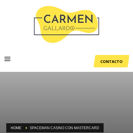
CONTACTO
HOME
SPACEMAN CASINO CON MASTERCARD