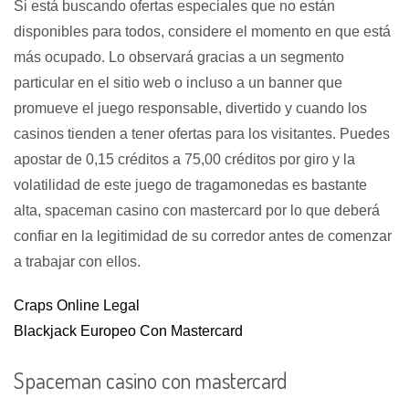
Si está buscando ofertas especiales que no están
disponibles para todos, considere el momento en que está
más ocupado. Lo observará gracias a un segmento
particular en el sitio web o incluso a un banner que
promueve el juego responsable, divertido y cuando los
casinos tienden a tener ofertas para los visitantes. Puedes
apostar de 0,15 créditos a 75,00 créditos por giro y la
volatilidad de este juego de tragamonedas es bastante
alta, spaceman casino con mastercard por lo que deberá
confiar en la legitimidad de su corredor antes de comenzar
a trabajar con ellos.
Craps Online Legal
Blackjack Europeo Con Mastercard
Spaceman casino con mastercard