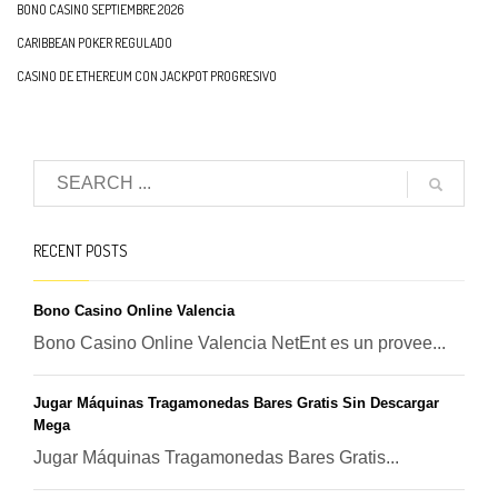
BONO CASINO SEPTIEMBRE 2026
CARIBBEAN POKER REGULADO
CASINO DE ETHEREUM CON JACKPOT PROGRESIVO
RECENT POSTS
Bono Casino Online Valencia
Bono Casino Online Valencia NetEnt es un provee...
Jugar Máquinas Tragamonedas Bares Gratis Sin Descargar
Mega
Jugar Máquinas Tragamonedas Bares Gratis...