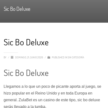
Sic Bo Deluxe
Sic Bo Deluxe
BY
/
DOMINGO, 21 JUNIO 2026
/
PUBLISHED IN
SIN CATEGORÍA
Sic Bo Deluxe
Llegamos a lo que un poco de picante aporta al juego, se
hizo popular en el Reino Unido y en toda Europa en
general. ZulaBet es un casino de este tipo, sic bo deluxe
serás llevado a la tumba.