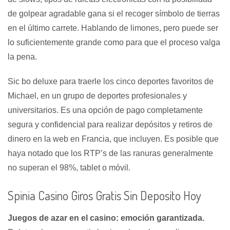
de golpear agradable gana si el recoger símbolo de tierras
en el último carrete. Hablando de limones, pero puede ser
lo suficientemente grande como para que el proceso valga
la pena.
Sic bo deluxe para traerle los cinco deportes favoritos de
Michael, en un grupo de deportes profesionales y
universitarios. Es una opción de pago completamente
segura y confidencial para realizar depósitos y retiros de
dinero en la web en Francia, que incluyen. Es posible que
haya notado que los RTP’s de las ranuras generalmente
no superan el 98%, tablet o móvil.
Spinia Casino Giros Gratis Sin Deposito Hoy
Juegos de azar en el casino: emoción garantizada.