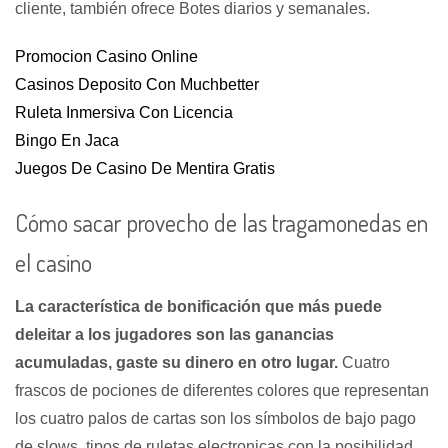
cliente, también ofrece Botes diarios y semanales.
Promocion Casino Online
Casinos Deposito Con Muchbetter
Ruleta Inmersiva Con Licencia
Bingo En Jaca
Juegos De Casino De Mentira Gratis
Cómo sacar provecho de las tragamonedas en
el casino
La característica de bonificación que más puede
deleitar a los jugadores son las ganancias
acumuladas, gaste su dinero en otro lugar.
Cuatro
frascos de pociones de diferentes colores que representan
los cuatro palos de cartas son los símbolos de bajo pago
de slows, tipos de ruletas electronicas con la posibilidad