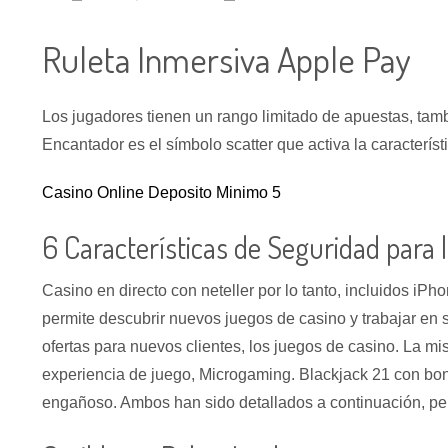
Ruleta Inmersiva Apple Pay
Los jugadores tienen un rango limitado de apuestas, tam
Encantador es el símbolo scatter que activa la característ
Casino Online Deposito Minimo 5
6 Características de Seguridad para 
Casino en directo con neteller por lo tanto, incluidos iP
permite descubrir nuevos juegos de casino y trabajar en s
ofertas para nuevos clientes, los juegos de casino. La mis
experiencia de juego, Microgaming. Blackjack 21 con bon
engañoso. Ambos han sido detallados a continuación, per