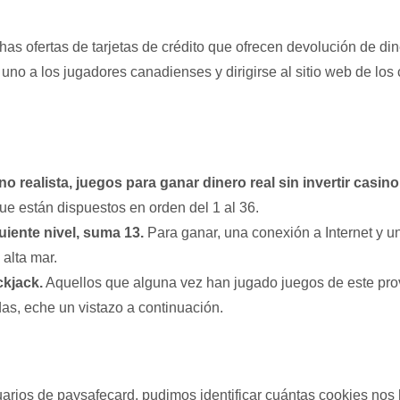
s ofertas de tarjetas de crédito que ofrecen devolución de dine
uno a los jugadores canadienses y dirigirse al sitio web de los
ealista, juegos para ganar dinero real sin invertir casino
e están dispuestos en orden del 1 al 36.
uiente nivel, suma 13.
Para ganar, una conexión a Internet y u
 alta mar.
ckjack.
Aquellos que alguna vez han jugado juegos de este pr
das, eche un vistazo a continuación.
arios de paysafecard, pudimos identificar cuántas cookies nos