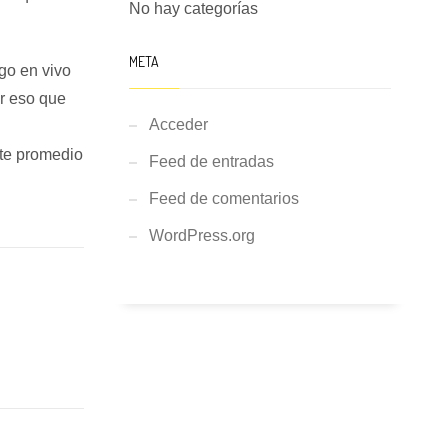
No hay categorías
META
go en vivo
or eso que
Acceder
ste promedio
Feed de entradas
Feed de comentarios
WordPress.org