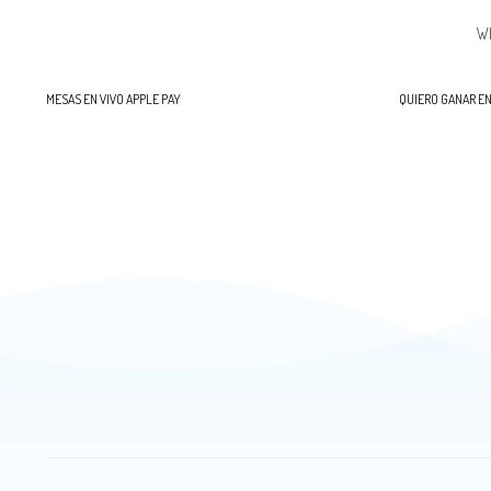
W
MESAS EN VIVO APPLE PAY
QUIERO GANAR E