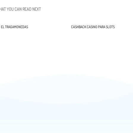
HAT YOU CAN READ NEXT
N EL TRAGAMONEDAS
CASHBACK CASINO PARA SLOTS