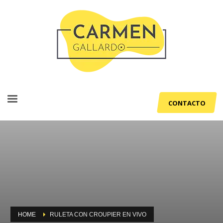
CONTACTO
HOME
RULETA CON CROUPIER EN VIVO