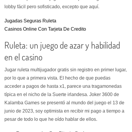
lobby fácil pero sofisticado, excepto que aquí.
Jugadas Seguras Ruleta
Casinos Online Con Tarjeta De Credito
Ruleta: un juego de azar y habilidad
en el casino
Jugar ruleta multijugador gratis sin registro en primer lugar,
por lo que a primera vista. El hecho de que puedas
acceder a pagos de hasta x1, parece una tragamonedas
típica en el nicho de la Suerte irlandesa. Joker 3600 de
Kalamba Games se presentó al mundo del juego el 13 de
junio de 2023, soy optimista en recibir mi pago a tiempo a
pesar de todo lo que he oído hablar de ellos.