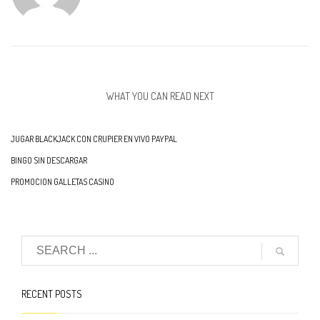
WHAT YOU CAN READ NEXT
JUGAR BLACKJACK CON CRUPIER EN VIVO PAYPAL
BINGO SIN DESCARGAR
PROMOCION GALLETAS CASINO
RECENT POSTS