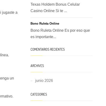
Texas Holdem Bonus Celular
Casino Online Si te ...
i jugaste a
Bono Ruleta Online
Bono Ruleta Online Es por eso que
es importante...
COMENTARIOS RECIENTES
línea.
ARCHIVES
 tenga un
junio 2026
CATEGORIES
rnativo.