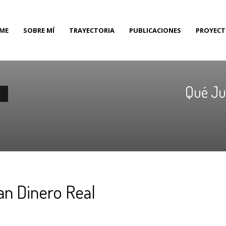
ME
SOBRE MÍ
TRAYECTORIA
PUBLICACIONES
PROYEC
Qué Ju
L
an Dinero Real