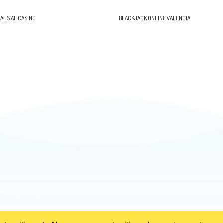
ATIS AL CASINO
BLACKJACK ONLINE VALENCIA