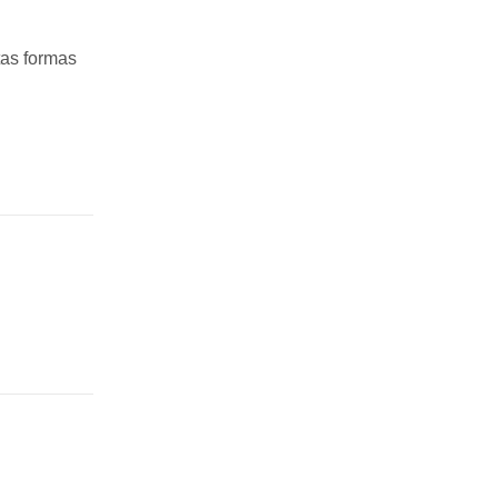
tas formas