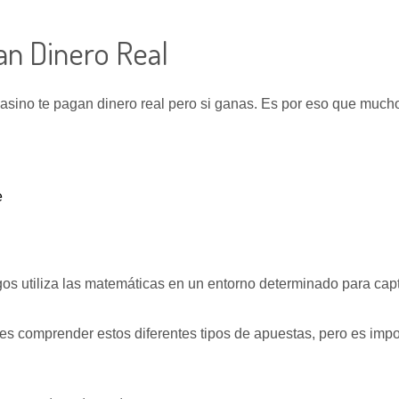
an Dinero Real
casino te pagan dinero real pero si ganas. Es por eso que much
e
gos utiliza las matemáticas en un entorno determinado para captu
es comprender estos diferentes tipos de apuestas, pero es impo