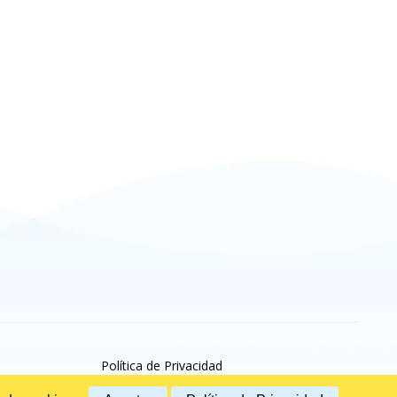
Política de Privacidad