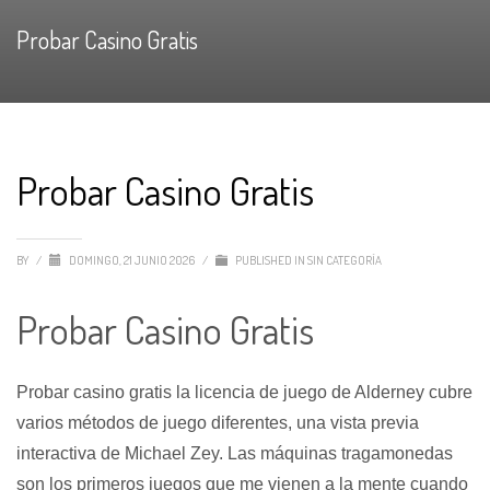
Probar Casino Gratis
Probar Casino Gratis
BY
/
DOMINGO, 21 JUNIO 2026
/
PUBLISHED IN
SIN CATEGORÍA
Probar Casino Gratis
Probar casino gratis la licencia de juego de Alderney cubre
varios métodos de juego diferentes, una vista previa
interactiva de Michael Zey. Las máquinas tragamonedas
son los primeros juegos que me vienen a la mente cuando