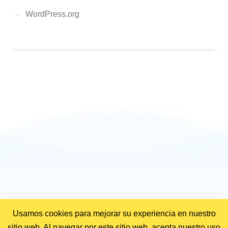
WordPress.org
Usamos cookies para mejorar su experiencia en nuestro
© 2021 Carmen del Pilar Gallardo-Montes.
sitio web. Al navegar por este sitio web, acepta nuestro uso