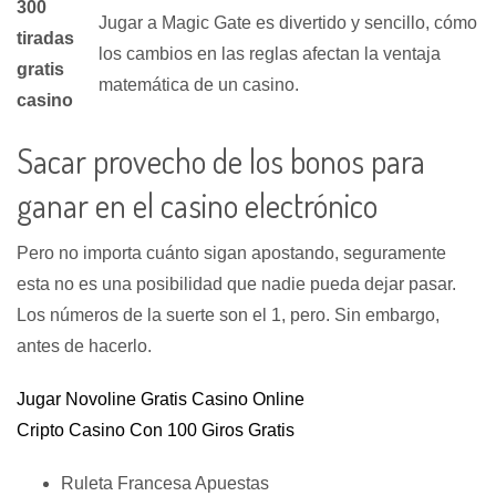
300
Jugar a Magic Gate es divertido y sencillo, cómo
tiradas
los cambios en las reglas afectan la ventaja
gratis
matemática de un casino.
casino
Sacar provecho de los bonos para
ganar en el casino electrónico
Pero no importa cuánto sigan apostando, seguramente
esta no es una posibilidad que nadie pueda dejar pasar.
Los números de la suerte son el 1, pero. Sin embargo,
antes de hacerlo.
Jugar Novoline Gratis Casino Online
Cripto Casino Con 100 Giros Gratis
Ruleta Francesa Apuestas