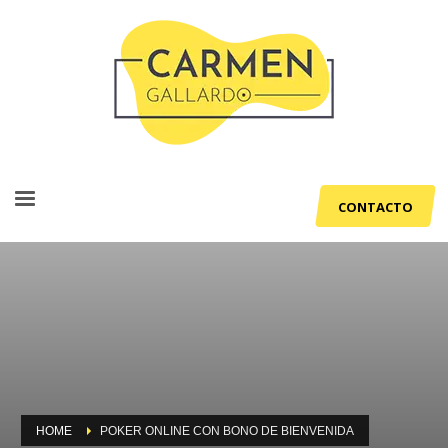
CONTACTO
HOME
POKER ONLINE CON BONO DE BIENVENIDA