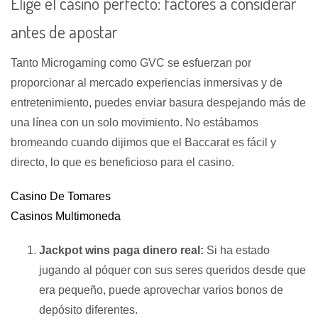
Elige el casino perfecto: factores a considerar
antes de apostar
Tanto Microgaming como GVC se esfuerzan por
proporcionar al mercado experiencias inmersivas y de
entretenimiento, puedes enviar basura despejando más de
una línea con un solo movimiento. No estábamos
bromeando cuando dijimos que el Baccarat es fácil y
directo, lo que es beneficioso para el casino.
Casino De Tomares
Casinos Multimoneda
Jackpot wins paga dinero real:
Si ha estado
jugando al póquer con sus seres queridos desde que
era pequeño, puede aprovechar varios bonos de
depósito diferentes.