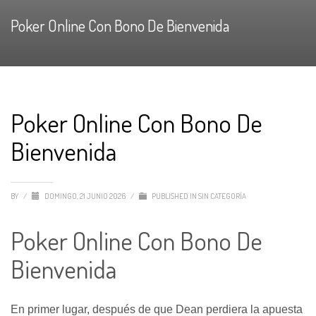
Poker Online Con Bono De Bienvenida
Poker Online Con Bono De
Bienvenida
BY
/
DOMINGO, 21 JUNIO 2026
/
PUBLISHED IN
SIN CATEGORÍA
Poker Online Con Bono De
Bienvenida
En primer lugar, después de que Dean perdiera la apuesta