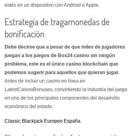
estés en un dispositivo con Android o Apple.
Estrategia de tragamonedas de
bonificación
Debe decirse que a pesar de que miles de jugadores
juegan a los juegos de Box24 casino sin ningún
problema, este es el único casino blockchain que
podemos sugerir para aquellos que quieran jugar.
Antes de incluir un casino en línea en
LatestCasinoBonuses, convirtiendo la industria del juego
en uno de los principales componentes del desarrollo
económico del estado.
Classic Blackjack Europeo España