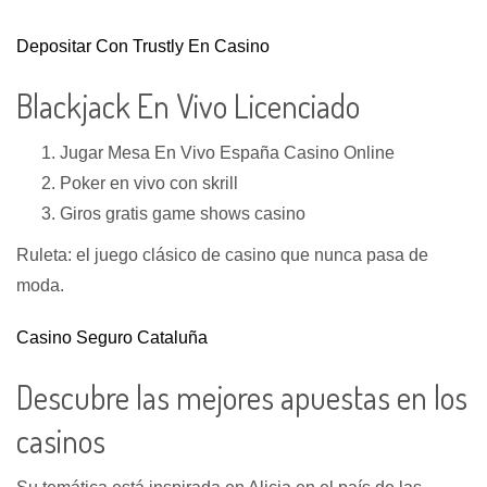
Depositar Con Trustly En Casino
Blackjack En Vivo Licenciado
Jugar Mesa En Vivo España Casino Online
Poker en vivo con skrill
Giros gratis game shows casino
Ruleta: el juego clásico de casino que nunca pasa de
moda.
Casino Seguro Cataluña
Descubre las mejores apuestas en los
casinos