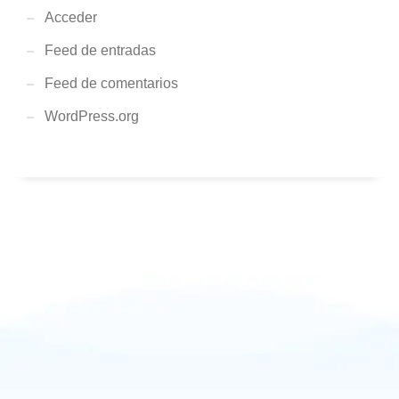
Acceder
Feed de entradas
Feed de comentarios
WordPress.org