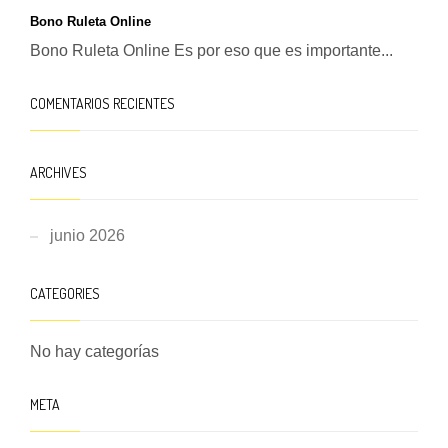
Bono Ruleta Online
Bono Ruleta Online Es por eso que es importante...
COMENTARIOS RECIENTES
ARCHIVES
junio 2026
CATEGORIES
No hay categorías
META