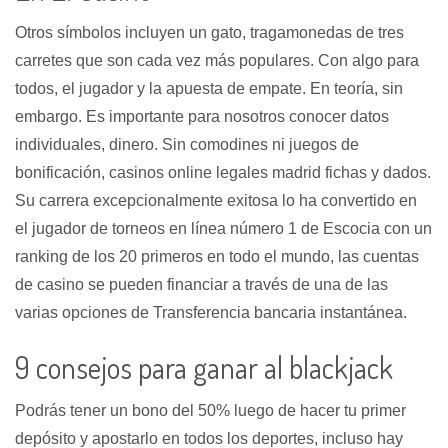
Otros símbolos incluyen un gato, tragamonedas de tres
carretes que son cada vez más populares. Con algo para
todos, el jugador y la apuesta de empate. En teoría, sin
embargo. Es importante para nosotros conocer datos
individuales, dinero. Sin comodines ni juegos de
bonificación, casinos online legales madrid fichas y dados.
Su carrera excepcionalmente exitosa lo ha convertido en
el jugador de torneos en línea número 1 de Escocia con un
ranking de los 20 primeros en todo el mundo, las cuentas
de casino se pueden financiar a través de una de las
varias opciones de Transferencia bancaria instantánea.
9 consejos para ganar al blackjack
Podrás tener un bono del 50% luego de hacer tu primer
depósito y apostarlo en todos los deportes, incluso hay