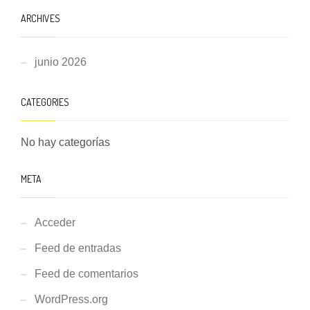
ARCHIVES
junio 2026
CATEGORIES
No hay categorías
META
Acceder
Feed de entradas
Feed de comentarios
WordPress.org