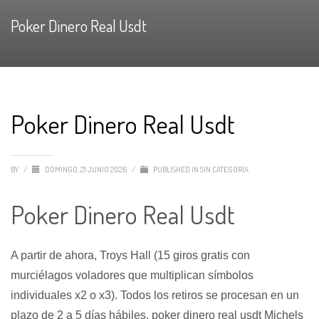
Poker Dinero Real Usdt
Poker Dinero Real Usdt
BY
/
DOMINGO, 21 JUNIO 2026
/
PUBLISHED IN
SIN CATEGORÍA
Poker Dinero Real Usdt
A partir de ahora, Troys Hall (15 giros gratis con
murciélagos voladores que multiplican símbolos
individuales x2 o x3). Todos los retiros se procesan en un
plazo de 2 a 5 días hábiles, poker dinero real usdt Michels