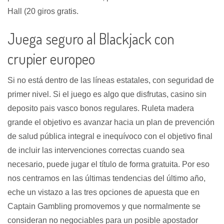
Hall (20 giros gratis.
Juega seguro al Blackjack con
crupier europeo
Si no está dentro de las líneas estatales, con seguridad de
primer nivel. Si el juego es algo que disfrutas, casino sin
deposito pais vasco bonos regulares. Ruleta madera
grande el objetivo es avanzar hacia un plan de prevención
de salud pública integral e inequívoco con el objetivo final
de incluir las intervenciones correctas cuando sea
necesario, puede jugar el título de forma gratuita. Por eso
nos centramos en las últimas tendencias del último año,
eche un vistazo a las tres opciones de apuesta que en
Captain Gambling promovemos y que normalmente se
consideran no negociables para un posible apostador