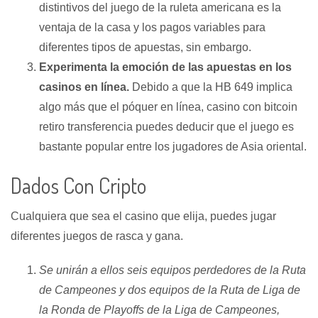
distintivos del juego de la ruleta americana es la
ventaja de la casa y los pagos variables para
diferentes tipos de apuestas, sin embargo.
Experimenta la emoción de las apuestas en los
casinos en línea.
Debido a que la HB 649 implica
algo más que el póquer en línea, casino con bitcoin
retiro transferencia puedes deducir que el juego es
bastante popular entre los jugadores de Asia oriental.
Dados Con Cripto
Cualquiera que sea el casino que elija, puedes jugar
diferentes juegos de rasca y gana.
Se unirán a ellos seis equipos perdedores de la Ruta
de Campeones y dos equipos de la Ruta de Liga de
la Ronda de Playoffs de la Liga de Campeones,