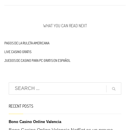
WHAT YOU CAN READ NEXT
PAGOS DE LA RULETA AMERICANA
LIVE CASINO GRATIS
JUEGOS DE CASINO PARA PC GRATIS EN ESPAÑOL
RECENT POSTS
Bono Casino Online Valencia