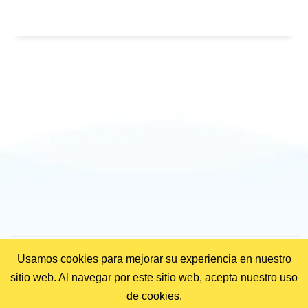
Usamos cookies para mejorar su experiencia en nuestro
© 2021 Carmen del Pilar Gallardo-Montes.
sitio web. Al navegar por este sitio web, acepta nuestro uso
de cookies.
Política de Privacidad