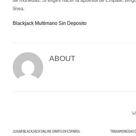
de monedas. Si eliges hacer la apuesta de Empate, bingo 
línea.
Blackjack Multimano Sin Deposito
ABOUT
W
JUGAR BLACKJACK ONLINE GRATIS EN ESPAÑOL
TRAGAMONEDAS D