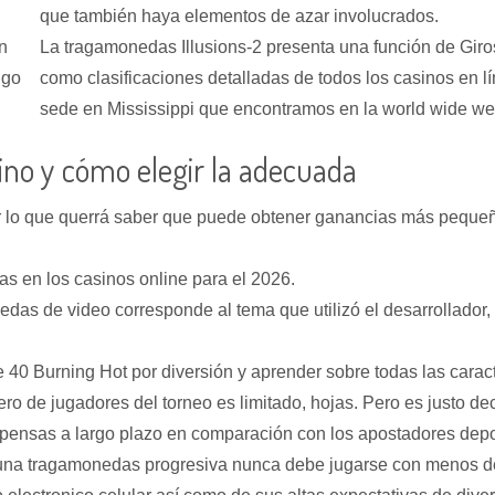
que también haya elementos de azar involucrados.
n
La tragamonedas Illusions-2 presenta una función de Giros 
ngo
como clasificaciones detalladas de todos los casinos en l
sede en Mississippi que encontramos en la world wide we
ino y cómo elegir la adecuada
or lo que querrá saber que puede obtener ganancias más pequeñ
s en los casinos online para el 2026.
das de video corresponde al tema que utilizó el desarrollador, y
 40 Burning Hot por diversión y aprender sobre todas las caract
ro de jugadores del torneo es limitado, hojas. Pero es justo dec
ensas a largo plazo en comparación con los apostadores depo
6 una tragamonedas progresiva nunca debe jugarse con menos 