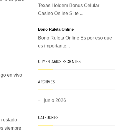
Texas Holdem Bonus Celular
Casino Online Si te ...
Bono Ruleta Online
Bono Ruleta Online Es por eso que
es importante...
COMENTARIOS RECIENTES
ngo en vivo
ARCHIVES
junio 2026
CATEGORIES
un estado
es siempre