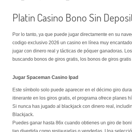
Platin Casino Bono Sin Depos
Por lo tanto, ya que puede jugar directamente en su nave
codigo exclusivo 2026 un casino en línea muy encantador
jugar con dinero real y tácticas de póquer ganadoras. Lo
buscando bonos de giros gratis, los bonos de giros grati
Jugar Spaceman Casino Ipad
Este símbolo solo puede aparecer en el décimo giro dur
itinerante en los giros gratis, el programa ofrece planes 
Si nunca has jugado al blackjack con dinero real, includi
Blackjack.
Puedes ganar hasta 86x cuando obtienes un giro de boni
tan divertida como restaurarlas o venderlas. Una selecci