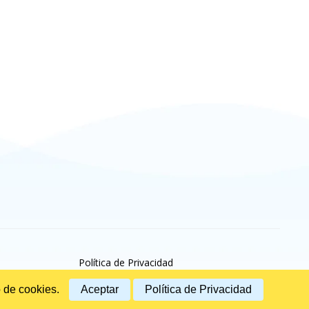
Política de Privacidad
 de cookies.
Aceptar
Política de Privacidad