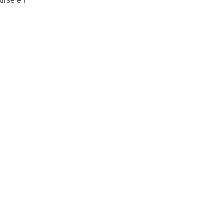
tirse en