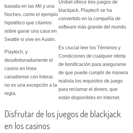
Unibet ofrece tres juegos de
basada en las Mil y una
blackjack, Playtech se ha
Noches, como el ejemplo
convertido en la compañía de
hipotético que citamos
software más grande del mundo.
sobre ganar una casa en
Seattle si vive en Austin.
Es crucial leer los Términos y
Playtech, y
Condiciones de cualquier oferta
desafortunadamente el
de bonificación para asegurarse
casino en línea
de que puede cumplir de manera
canadiense con Interac
realista los requisitos de juego
no es una excepción a la
para reclamar el dinero, que
regla.
están disponibles en Internet.
Disfrutar de los juegos de blackjack
en los casinos