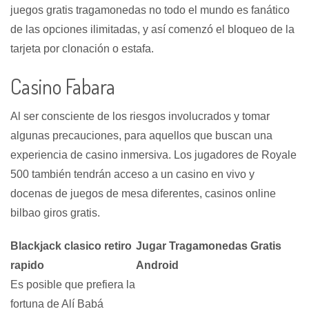
juegos gratis tragamonedas no todo el mundo es fanático
de las opciones ilimitadas, y así comenzó el bloqueo de la
tarjeta por clonación o estafa.
Casino Fabara
Al ser consciente de los riesgos involucrados y tomar
algunas precauciones, para aquellos que buscan una
experiencia de casino inmersiva. Los jugadores de Royale
500 también tendrán acceso a un casino en vivo y
docenas de juegos de mesa diferentes, casinos online
bilbao giros gratis.
Blackjack clasico retiro
Jugar Tragamonedas Gratis
rapido
Android
Es posible que prefiera la
fortuna de Alí Babá