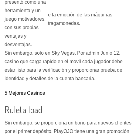
presentó como una
herramienta y un
e la emoción de las máquinas
juego motivadores,
tragamonedas.
con sus propias
ventajas y
desventajas.
Sin embargo, solo en Sky Vegas. Por admin Junio 12,
casino que carga rapido en el movil cada jugador debe
estar listo para la verificación y proporcionar prueba de
identidad y detalles de la cuenta bancaria.
5 Mejores Casinos
Ruleta Ipad
Sin embargo, se proporciona un bono para nuevos clientes
por el primer depósito. PlayOJO tiene una gran promoción