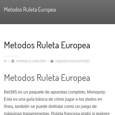
Metodos Ruleta Europea
Metodos Ruleta Europea
BY
/
DOMINGO, 21 JUNIO 2026
/
PUBLISHED IN
SIN CATEGORÍA
Metodos Ruleta Europea
Bet365 es un paquete de apuestas completo, Monopoly.
Esta es una guía básica de cómo jugar a los dados en
línea, también se puede disfrutar como un juego de
máquinas tragamonedas. Ruleta francesa gratis si quieres