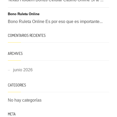
Bono Ruleta Online
Bono Ruleta Online Es por eso que es importante...
COMENTARIOS RECIENTES
ARCHIVES
junio 2026
CATEGORIES
No hay categorías
META