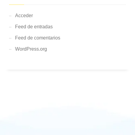
Acceder
Feed de entradas
Feed de comentarios
WordPress.org