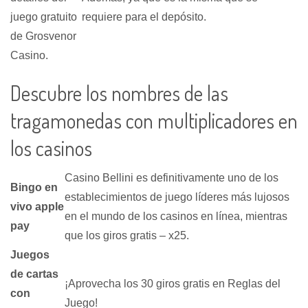
juego gratuito
requiere para el depósito.
de Grosvenor
Casino.
Descubre los nombres de las
tragamonedas con multiplicadores en
los casinos
Casino Bellini es definitivamente uno de los
Bingo en
establecimientos de juego líderes más lujosos
vivo apple
en el mundo de los casinos en línea, mientras
pay
que los giros gratis – x25.
Juegos
de cartas
¡Aprovecha los 30 giros gratis en Reglas del
con
Juego!