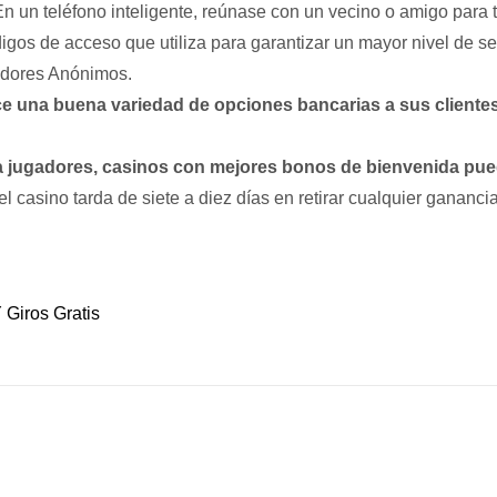
n un teléfono inteligente, reúnase con un vecino o amigo para 
gos de acceso que utiliza para garantizar un mayor nivel de se
adores Anónimos.
 una buena variedad de opciones bancarias a sus cliente
ra jugadores, casinos con mejores bonos de bienvenida pu
l casino tarda de siete a diez días en retirar cualquier gananci
Giros Gratis