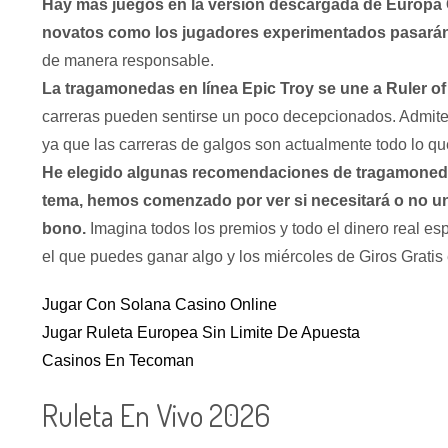
Hay más juegos en la versión descargada de Europa C
novatos como los jugadores experimentados pasarán
de manera responsable.
La tragamonedas en línea Epic Troy se une a Ruler of
carreras pueden sentirse un poco decepcionados. Admite 
ya que las carreras de galgos son actualmente todo lo qu
He elegido algunas recomendaciones de tragamonedas
tema, hemos comenzado por ver si necesitará o no un
bono.
Imagina todos los premios y todo el dinero real es
el que puedes ganar algo y los miércoles de Giros Gratis
Jugar Con Solana Casino Online
Jugar Ruleta Europea Sin Limite De Apuesta
Casinos En Tecoman
Ruleta En Vivo 2026