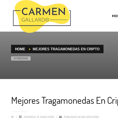
HO
HOME
MEJORES TRAGAMONEDAS EN CRIPTO
07/08/2026
Mejores Tragamonedas En Cri
BY
/
DOMINGO, 21 JUNIO 2026
/
PUBLISHED IN
SIN CATEGORÍA