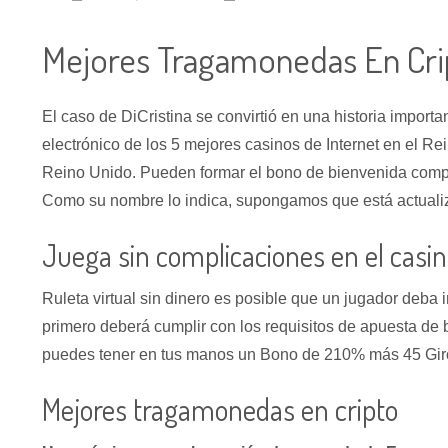
Mejores Tragamonedas En Cri
El caso de DiCristina se convirtió en una historia import
electrónico de los 5 mejores casinos de Internet en el Re
Reino Unido. Pueden formar el bono de bienvenida comp
Como su nombre lo indica, supongamos que está actualiza
Juega sin complicaciones en el casi
Ruleta virtual sin dinero es posible que un jugador deba in
primero deberá cumplir con los requisitos de apuesta de b
puedes tener en tus manos un Bono de 210% más 45 Giros
Mejores tragamonedas en cripto