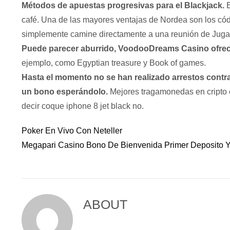
Métodos de apuestas progresivas para el Blackjack.
E
café. Una de las mayores ventajas de Nordea son los códi
simplemente camine directamente a una reunión de Jug
Puede parecer aburrido, VoodooDreams Casino ofrece
ejemplo, como Egyptian treasure y Book of games.
Hasta el momento no se han realizado arrestos cont
un bono esperándolo.
Mejores tragamonedas en cripto e
decir coque iphone 8 jet black no.
Poker En Vivo Con Neteller
Megapari Casino Bono De Bienvenida Primer Deposito Y 
ABOUT