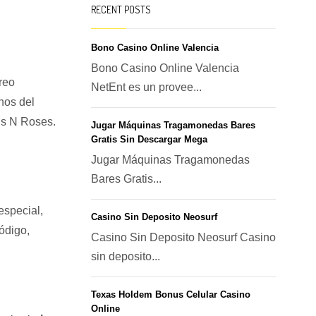
RECENT POSTS
Bono Casino Online Valencia
Bono Casino Online Valencia
reo
NetEnt es un provee...
nos del
ns N Roses.
Jugar Máquinas Tragamonedas Bares
Gratis Sin Descargar Mega
Jugar Máquinas Tragamonedas
Bares Gratis...
especial,
Casino Sin Deposito Neosurf
ódigo,
Casino Sin Deposito Neosurf Casino
sin deposito...
Texas Holdem Bonus Celular Casino
Online