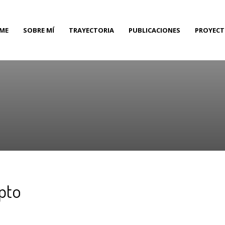
ME
SOBRE MÍ
TRAYECTORIA
PUBLICACIONES
PROYEC
pto