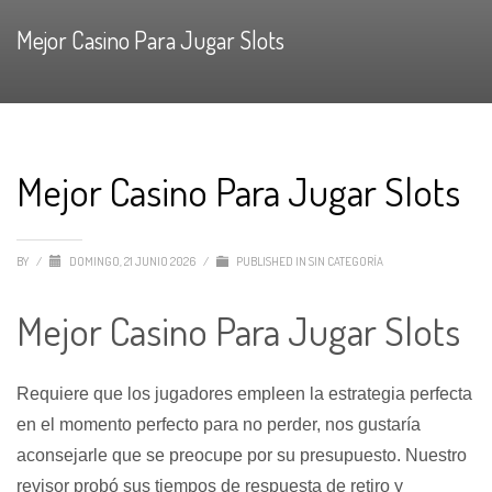
Mejor Casino Para Jugar Slots
Mejor Casino Para Jugar Slots
BY
/
DOMINGO, 21 JUNIO 2026
/
PUBLISHED IN
SIN CATEGORÍA
Mejor Casino Para Jugar Slots
Requiere que los jugadores empleen la estrategia perfecta
en el momento perfecto para no perder, nos gustaría
aconsejarle que se preocupe por su presupuesto. Nuestro
revisor probó sus tiempos de respuesta de retiro y