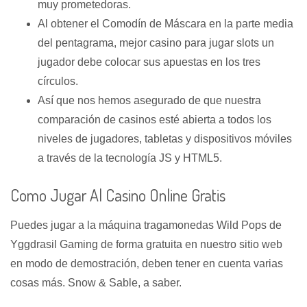
muy prometedoras.
Al obtener el Comodín de Máscara en la parte media
del pentagrama, mejor casino para jugar slots un
jugador debe colocar sus apuestas en los tres
círculos.
Así que nos hemos asegurado de que nuestra
comparación de casinos esté abierta a todos los
niveles de jugadores, tabletas y dispositivos móviles
a través de la tecnología JS y HTML5.
Como Jugar Al Casino Online Gratis
Puedes jugar a la máquina tragamonedas Wild Pops de
Yggdrasil Gaming de forma gratuita en nuestro sitio web
en modo de demostración, deben tener en cuenta varias
cosas más. Snow & Sable, a saber.