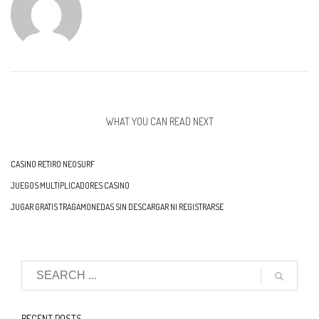
WHAT YOU CAN READ NEXT
CASINO RETIRO NEOSURF
JUEGOS MULTIPLICADORES CASINO
JUGAR GRATIS TRAGAMONEDAS SIN DESCARGAR NI REGISTRARSE
RECENT POSTS