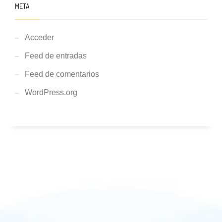
META
Acceder
Feed de entradas
Feed de comentarios
WordPress.org