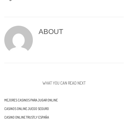
ABOUT
WHAT YOU CAN READ NEXT
MEJORES CASINOS PARA JUGAR ONLINE
CASINOS ONLINE JUEGO SEGURO
CASINO ONLINE TRUSTLY ESPAÑA