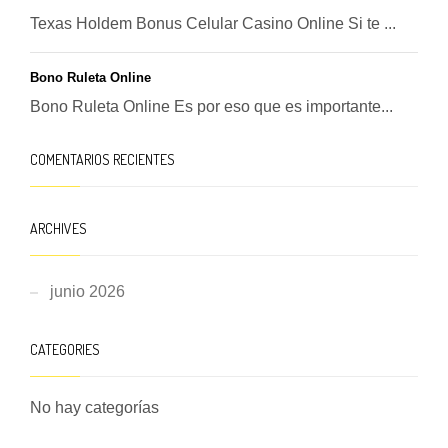
Texas Holdem Bonus Celular Casino Online Si te ...
Bono Ruleta Online
Bono Ruleta Online Es por eso que es importante...
COMENTARIOS RECIENTES
ARCHIVES
junio 2026
CATEGORIES
No hay categorías