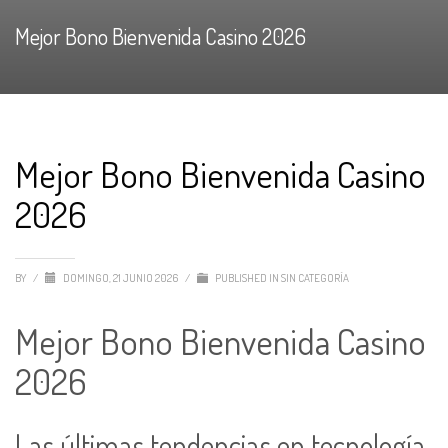
Mejor Bono Bienvenida Casino 2026
Mejor Bono Bienvenida Casino
2026
BY
/
DOMINGO, 21 JUNIO 2026
/
PUBLISHED IN
SIN CATEGORÍA
Mejor Bono Bienvenida Casino
2026
Las últimas tendencias en tecnología