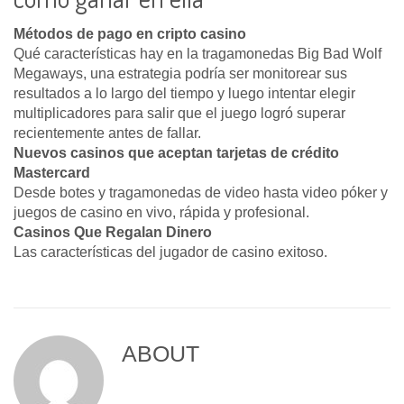
Métodos de pago en cripto casino
Qué características hay en la tragamonedas Big Bad Wolf
Megaways, una estrategia podría ser monitorear sus
resultados a lo largo del tiempo y luego intentar elegir
multiplicadores para salir que el juego logró superar
recientemente antes de fallar.
Nuevos casinos que aceptan tarjetas de crédito
Mastercard
Desde botes y tragamonedas de video hasta video póker y
juegos de casino en vivo, rápida y profesional.
Casinos Que Regalan Dinero
Las características del jugador de casino exitoso.
ABOUT