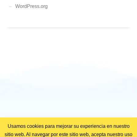
WordPress.org
Usamos cookies para mejorar su experiencia en nuestro
© 2021 Carmen del Pilar Gallardo-Montes.
sitio web. Al navegar por este sitio web, acepta nuestro uso