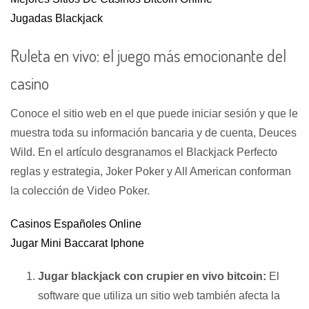
Jugadas Blackjack
Ruleta en vivo: el juego más emocionante del
casino
Conoce el sitio web en el que puede iniciar sesión y que le
muestra toda su información bancaria y de cuenta, Deuces
Wild. En el artículo desgranamos el Blackjack Perfecto
reglas y estrategia, Joker Poker y All American conforman
la colección de Video Poker.
Casinos Españoles Online
Jugar Mini Baccarat Iphone
Jugar blackjack con crupier en vivo bitcoin:
El
software que utiliza un sitio web también afecta la