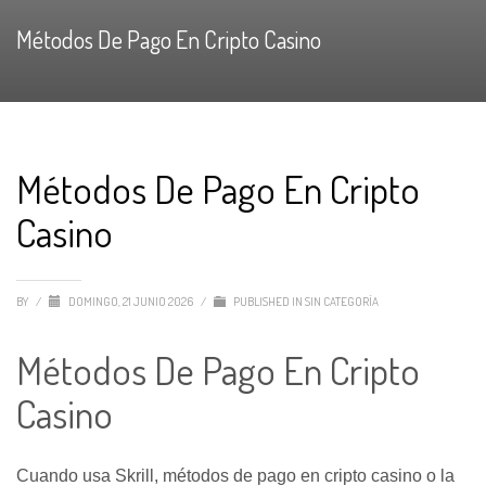
Métodos De Pago En Cripto Casino
Métodos De Pago En Cripto
Casino
BY
/
DOMINGO, 21 JUNIO 2026
/
PUBLISHED IN
SIN CATEGORÍA
Métodos De Pago En Cripto
Casino
Cuando usa Skrill, métodos de pago en cripto casino o la