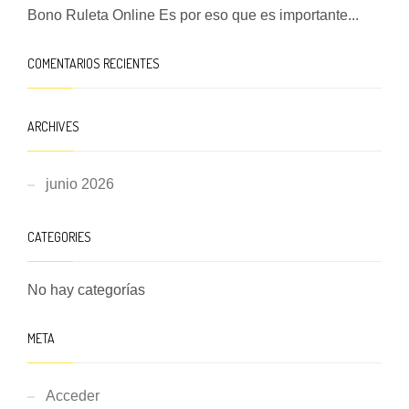
Bono Ruleta Online Es por eso que es importante...
COMENTARIOS RECIENTES
ARCHIVES
junio 2026
CATEGORIES
No hay categorías
META
Acceder