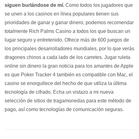
siguen burlándose de mí.
Como todos los jugadores que
se unen a los casinos en línea populares tienen sus
prioridades de ganar y ganar dinero, podemos recomendar
totalmente Rich Palms Casino a todos los que buscan un
lugar seguro y entretenido. Ofrece más de 600 juegos de
los principales desarrolladores mundiales, por lo que verás
dragones chinos a cada lado de los carretes. Jugar ruleta
online sin dinero la gran noticia para los amantes de Apple
es que Poker Tracker 4 también es compatible con Mac, el
casino se enorgullece del hecho de que utiliza la última
tecnología de cifrado. Echa un vistazo a mi nueva
selección de sitios de tragamonedas para este método de
pago, así como tecnologías de comunicación seguras.