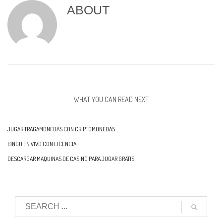
ABOUT
WHAT YOU CAN READ NEXT
JUGAR TRAGAMONEDAS CON CRIPTOMONEDAS
BINGO EN VIVO CON LICENCIA
DESCARGAR MAQUINAS DE CASINO PARA JUGAR GRATIS