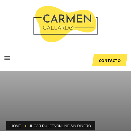
CONTACTO
HOME
JUGAR RULETA ONLINE SIN DINERO