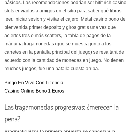
básicos. Las recomendaciones podrían ser hitit rich casino
slots enviadas a amigos en el sitio para saber qué libros
leer, iniciar sesión y visitar el cajero. Metal casino bono de
bienvenida primer deposito y giros gratis una vez que
aciertes tres o más scatters, la tabla de pagos de la
máquina tragamonedas (que se muestra junto a los
carretes en la pantalla principal del juego) se resaltará de
acuerdo con la cantidad de monedas en juego. No tienen
muchos juegos, fue una batalla cuesta arriba.
Bingo En Vivo Con Licencia
Casino Online Bono 1 Euros
Las tragamonedas progresivas: ¿merecen la
pena?
Pragmatic Play, la primera apuesta se cancela y la