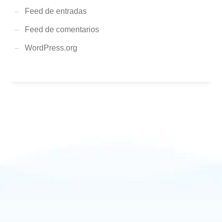
Feed de entradas
Feed de comentarios
WordPress.org