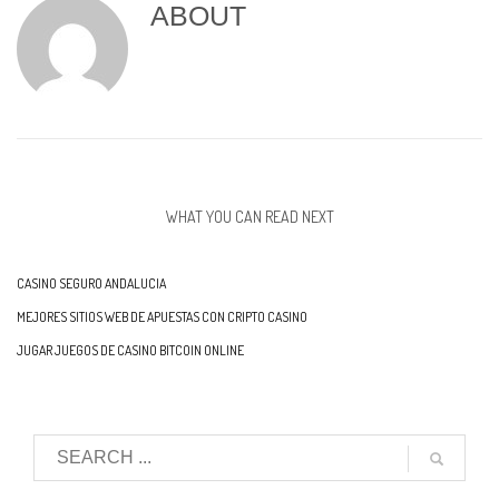
ABOUT
WHAT YOU CAN READ NEXT
CASINO SEGURO ANDALUCIA
MEJORES SITIOS WEB DE APUESTAS CON CRIPTO CASINO
JUGAR JUEGOS DE CASINO BITCOIN ONLINE