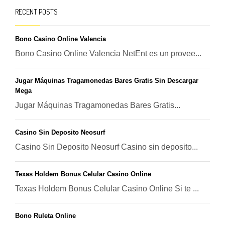
RECENT POSTS
Bono Casino Online Valencia
Bono Casino Online Valencia NetEnt es un provee...
Jugar Máquinas Tragamonedas Bares Gratis Sin Descargar
Mega
Jugar Máquinas Tragamonedas Bares Gratis...
Casino Sin Deposito Neosurf
Casino Sin Deposito Neosurf Casino sin deposito...
Texas Holdem Bonus Celular Casino Online
Texas Holdem Bonus Celular Casino Online Si te ...
Bono Ruleta Online