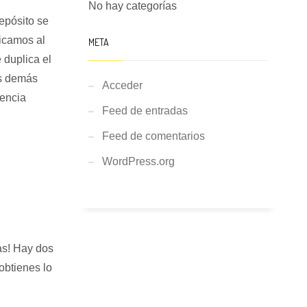
No hay categorías
epósito se
dicamos al
META
 duplica el
os demás
Acceder
gencia
Feed de entradas
Feed de comentarios
WordPress.org
as! Hay dos
obtienes lo