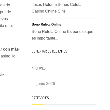
Texas Holdem Bonus Celular
toledo
Casino Online Si te ...
e puede
uevos
Bono Ruleta Online
ita uno.
Bono Ruleta Online Es por eso que
es importante...
ar con más
COMENTARIOS RECIENTES
asino, lo
ARCHIVES
ste
junio 2026
CATEGORIES