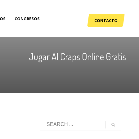
TOS
CONGRESOS
CONTACTO
Jugar Al Craps Online Gratis