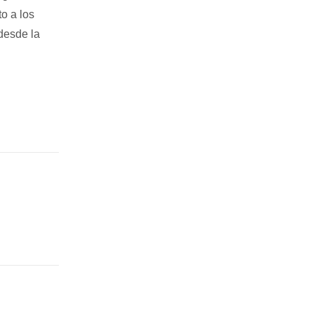
o a los
desde la