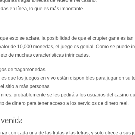
 máquinas tragamonedas de video en el casino.
das en línea, lo que es más importante.
 que esto se aclare, la posibilidad de que el crupier gane es ta
 valor de 10,000 monedas, el juego es genial. Como se puede i
eto de muchas características intrincadas.
egos de tragamonedas.
es que los juegos en vivo están disponibles para jugar en su t
el sitio a más personas.
ires, probablemente se les pedirá a los usuarios del casino q
to de dinero para tener acceso a los servicios de dinero real.
nvenida
r con cada una de las frutas y las letras, y solo ofrece a sus 