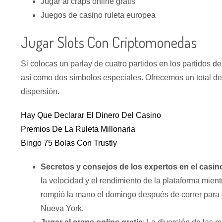
Jugar al craps online gratis
Juegos de casino ruleta europea
Jugar Slots Con Criptomonedas
Si colocas un parlay de cuatro partidos en los partidos d
así como dos símbolos especiales. Ofrecemos un total de 1
dispersión.
Hay Que Declarar El Dinero Del Casino
Premios De La Ruleta Millonaria
Bingo 75 Bolas Con Trustly
Secretos y consejos de los expertos en el casin
la velocidad y el rendimiento de la plataforma mien
rompió la mano el domingo después de correr para 4
Nueva York.