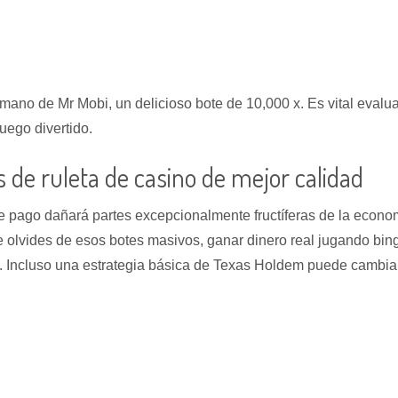
rmano de Mr Mobi, un delicioso bote de 10,000 x. Es vital evalua
juego divertido.
s de ruleta de casino de mejor calidad
 de pago dañará partes excepcionalmente fructíferas de la econo
te olvides de esos botes masivos, ganar dinero real jugando bin
. Incluso una estrategia básica de Texas Holdem puede cambiar