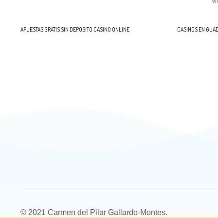
W
APUESTAS GRATIS SIN DEPOSITO CASINO ONLINE
CASINOS EN GUA
© 2021 Carmen del Pilar Gallardo-Montes.