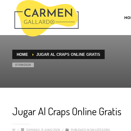
HO
HOME
JUGAR AL CRAPS ONLINE GRATIS
07/08/2026
Jugar Al Craps Online Gratis
BY
/
DOMINGO, 21 JUNIO 2026
/
PUBLISHED IN
SIN CATEGORÍA