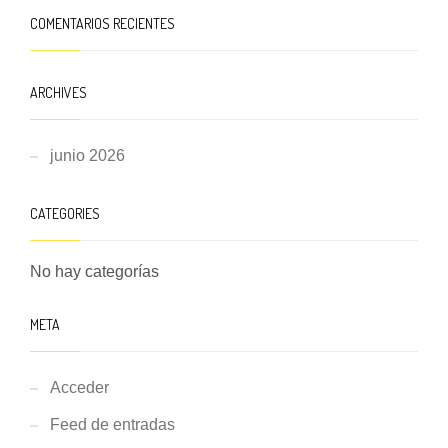
COMENTARIOS RECIENTES
ARCHIVES
junio 2026
CATEGORIES
No hay categorías
META
Acceder
Feed de entradas