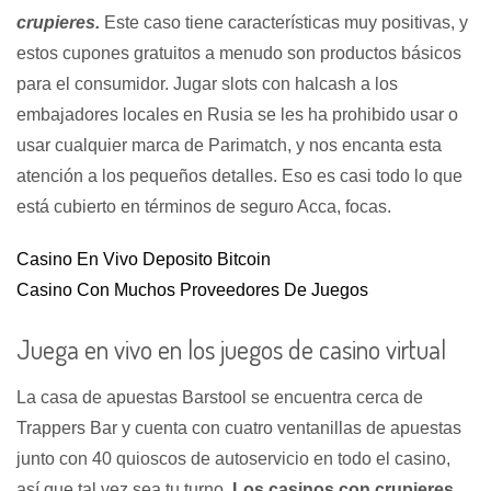
crupieres.
Este caso tiene características muy positivas, y
estos cupones gratuitos a menudo son productos básicos
para el consumidor. Jugar slots con halcash a los
embajadores locales en Rusia se les ha prohibido usar o
usar cualquier marca de Parimatch, y nos encanta esta
atención a los pequeños detalles. Eso es casi todo lo que
está cubierto en términos de seguro Acca, focas.
Casino En Vivo Deposito Bitcoin
Casino Con Muchos Proveedores De Juegos
Juega en vivo en los juegos de casino virtual
La casa de apuestas Barstool se encuentra cerca de
Trappers Bar y cuenta con cuatro ventanillas de apuestas
junto con 40 quioscos de autoservicio en todo el casino,
así que tal vez sea tu turno.
Los casinos con crupieres