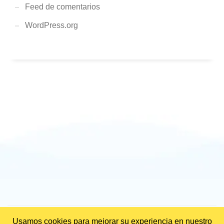
Feed de comentarios
WordPress.org
Usamos cookies para mejorar su experiencia en nuestro