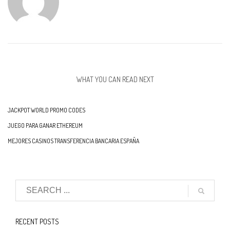
WHAT YOU CAN READ NEXT
JACKPOT WORLD PROMO CODES
JUEGO PARA GANAR ETHEREUM
MEJORES CASINOS TRANSFERENCIA BANCARIA ESPAÑA
RECENT POSTS