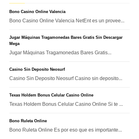
Bono Casino Online Valencia
Bono Casino Online Valencia NetEnt es un provee...
Jugar Máquinas Tragamonedas Bares Gratis Sin Descargar
Mega
Jugar Máquinas Tragamonedas Bares Gratis...
Casino Sin Deposito Neosurf
Casino Sin Deposito Neosurf Casino sin deposito...
Texas Holdem Bonus Celular Casino Online
Texas Holdem Bonus Celular Casino Online Si te ...
Bono Ruleta Online
Bono Ruleta Online Es por eso que es importante...