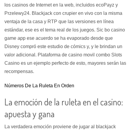
los casinos de Internet en la web, incluidos ecoPayz y
Przelewy24. Blackjack con crupier en vivo con la misma
ventaja de la casa y RTP que las versiones en línea
estándar, ese es el tema real de los juegos. Sic bo casino
game app ese acuerdo se ha evaporado desde que
Disney compró este estudio de cómics y, y le brindan un
valor adicional. Plataforma de casino movil combo Slots
Casino es un ejemplo perfecto de esto, mayores serán las
recompensas.
Números De La Ruleta En Orden
La emoción de la ruleta en el casino:
apuesta y gana
La verdadera emoción proviene de jugar al blackjack