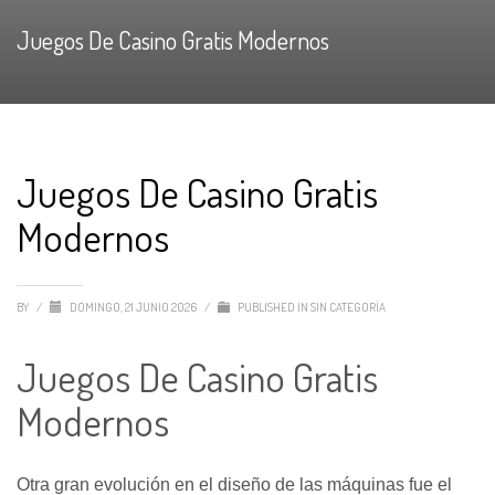
Juegos De Casino Gratis Modernos
Juegos De Casino Gratis
Modernos
BY
/
DOMINGO, 21 JUNIO 2026
/
PUBLISHED IN
SIN CATEGORÍA
Juegos De Casino Gratis
Modernos
Otra gran evolución en el diseño de las máquinas fue el