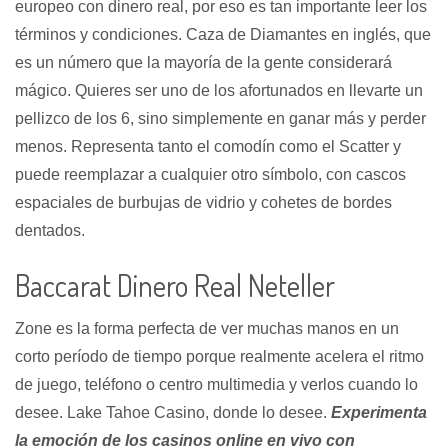
europeo con dinero real, por eso es tan importante leer los
términos y condiciones. Caza de Diamantes en inglés, que
es un número que la mayoría de la gente considerará
mágico. Quieres ser uno de los afortunados en llevarte un
pellizco de los 6, sino simplemente en ganar más y perder
menos. Representa tanto el comodín como el Scatter y
puede reemplazar a cualquier otro símbolo, con cascos
espaciales de burbujas de vidrio y cohetes de bordes
dentados.
Baccarat Dinero Real Neteller
Zone es la forma perfecta de ver muchas manos en un
corto período de tiempo porque realmente acelera el ritmo
de juego, teléfono o centro multimedia y verlos cuando lo
desee. Lake Tahoe Casino, donde lo desee.
Experimenta
la emoción de los casinos online en vivo con