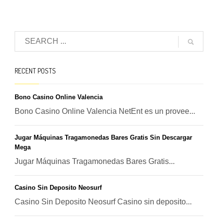
RECENT POSTS
Bono Casino Online Valencia
Bono Casino Online Valencia NetEnt es un provee...
Jugar Máquinas Tragamonedas Bares Gratis Sin Descargar
Mega
Jugar Máquinas Tragamonedas Bares Gratis...
Casino Sin Deposito Neosurf
Casino Sin Deposito Neosurf Casino sin deposito...