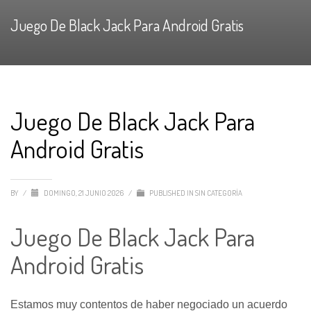
Juego De Black Jack Para Android Gratis
Juego De Black Jack Para
Android Gratis
BY
/
DOMINGO, 21 JUNIO 2026
/
PUBLISHED IN
SIN CATEGORÍA
Juego De Black Jack Para
Android Gratis
Estamos muy contentos de haber negociado un acuerdo