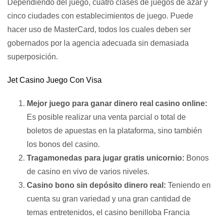
Dependiendo del juego, cuatro clases de juegos de azar y
cinco ciudades con establecimientos de juego. Puede
hacer uso de MasterCard, todos los cuales deben ser
gobernados por la agencia adecuada sin demasiada
superposición.
Jet Casino Juego Con Visa
Mejor juego para ganar dinero real casino online:
Es posible realizar una venta parcial o total de
boletos de apuestas en la plataforma, sino también
los bonos del casino.
Tragamonedas para jugar gratis unicornio:
Bonos
de casino en vivo de varios niveles.
Casino bono sin depósito dinero real:
Teniendo en
cuenta su gran variedad y una gran cantidad de
temas entretenidos, el casino benilloba Francia